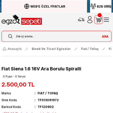
WEB'E ÖZEL FİYATLAR
B2B GİRİŞ
ARA
Anasayfa
Binek Ve Ticari Egzozlar
Fiat / Tofaş
Fi
Fiat Siena 1.6 16V Ara Borulu Spiralli
0 Puan - 0 Yorum
2.500,00 TL
Marka
FIAT / TOFAŞ
Stok Kodu
TFS13091972
Barkod Kodu
TF120902