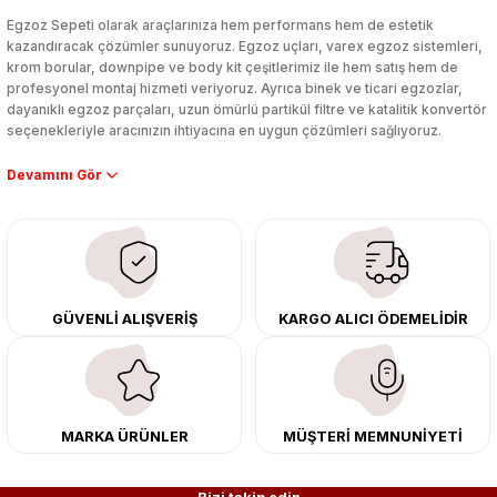
Yorum Yaz
Egzoz Sepeti olarak araçlarınıza hem performans hem de estetik
kazandıracak çözümler sunuyoruz. Egzoz uçları, varex egzoz sistemleri,
krom borular, downpipe ve body kit çeşitlerimiz ile hem satış hem de
profesyonel montaj hizmeti veriyoruz. Ayrıca binek ve ticari egzozlar,
dayanıklı egzoz parçaları, uzun ömürlü partikül filtre ve katalitik konvertör
seçenekleriyle aracınızın ihtiyacına en uygun çözümleri sağlıyoruz.
Performans artışı isteyen sürücüler için özel performans egzozları ve
downpipe sistemlerimiz, ağır iş koşulları için ise dayanıklı ağır vasıta
egzoz ve iş makinası egzozları sunuyoruz. Eski parçalarınızı uygun fiyatlı
çıkma orijinal ürünler ile yenileyebilir, body kit uygulamalarıyla aracınızın
tasarımını ve aerodinamisini üst seviyeye taşıyabilirsiniz.
Tüm ürünlerimiz orijinal, dayanıklı ve uzun ömürlüdür. İstanbul’daki montaj
GÜVENLİ ALIŞVERİŞ
KARGO ALICI ÖDEMELİDİR
merkezimizde profesyonel montaj yapıyor, Türkiye’nin her yerine güvenli
kargo ile teslimat gerçekleştiriyoruz. Aracınıza değer katmak için doğru
adres: Egzoz Sepeti.
MARKA ÜRÜNLER
MÜŞTERİ MEMNUNİYETİ