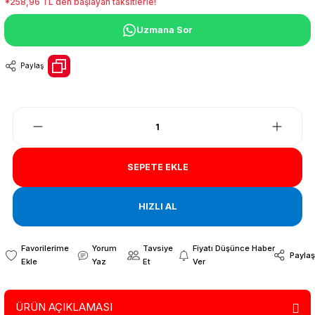
*258,96 TL den başlayan taksitlerle!
Uzmana Sor
Paylaş
SEPETE EKLE
HIZLI AL
Yorum
Tavsiye
Fiyatı Düşünce Haber
Paylaş
Yaz
Et
Ver
ÜRÜN AÇIKLAMASI