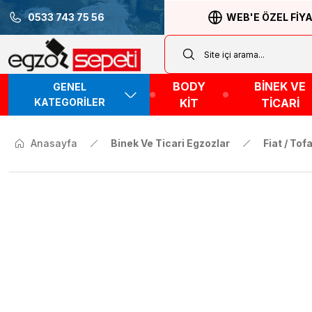
0533 743 75 56
WEB'E ÖZEL FİY
BODY
BİNEK VE
GENEL
KATEGORİLER
KİT
TİCARİ
Anasayfa
Binek Ve Ticari Egzozlar
Fiat / Tof