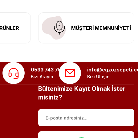
RÜNLER
MÜŞTERİ MEMNUNİYETİ
0533 743 75 56
info@egzozsepeti.
Bizi Arayın
Bizi Ulaşın
Bültenimize Kayıt Olmak İster
misiniz?