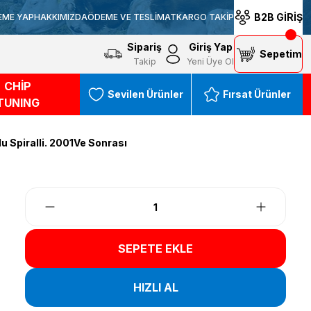
B2B GİRİŞ
EME YAP
HAKKIMIZDA
ÖDEME VE TESLİMAT
KARGO TAKİP
Sipariş
Giriş Yap
Sepetim
Takip
Yeni Üye Ol
CHİP
Sevilen Ürünler
Fırsat Ürünler
TUNING
u Spiralli. 2001Ve Sonrası
SEPETE EKLE
HIZLI AL