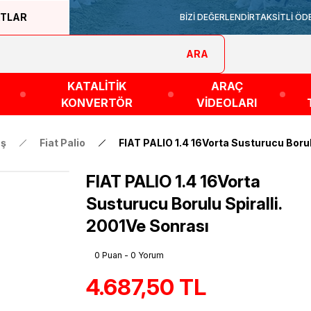
ATLAR
BİZİ DEĞERLENDİR
TAKSİTLİ ÖD
ARA
KATALİTİK
ARAÇ
KONVERTÖR
VİDEOLARI
aş
Fiat Palio
FIAT PALIO 1.4 16Vorta Susturucu Borul
FIAT PALIO 1.4 16Vorta
Susturucu Borulu Spiralli.
2001Ve Sonrası
0 Puan - 0 Yorum
4.687,50 TL