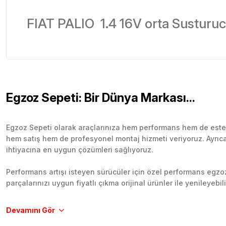
FIAT PALIO 1.4 16V orta Susturucu 
Egzoz Sepeti: Bir Dünya Markası...
Egzoz Sepeti olarak araçlarınıza hem performans hem de esteti
hem satış hem de profesyonel montaj hizmeti veriyoruz. Ayrıca b
ihtiyacına en uygun çözümleri sağlıyoruz.
Performans artışı isteyen sürücüler için özel performans egzozl
parçalarınızı uygun fiyatlı çıkma orijinal ürünler ile yenileyebi
Tüm ürünlerimiz orijinal, dayanıklı ve uzun ömürlüdür. İstanbu
Aracınıza değer katmak için doğru adres: Egzoz Sepeti.