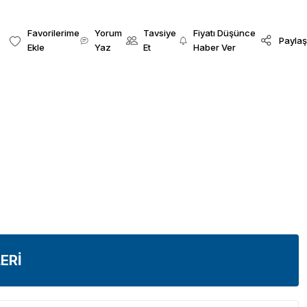
Yorum
Tavsiye
Fiyatı Düşünce
Paylaş
Yaz
Et
Haber Ver
ERİ