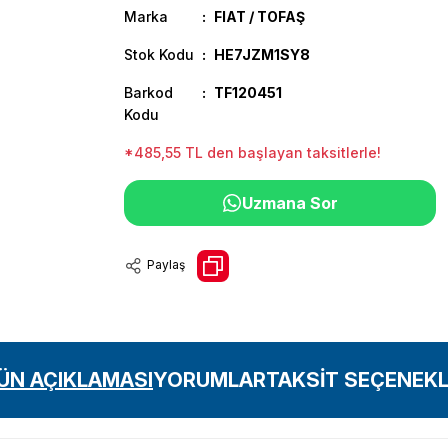
Marka
FIAT / TOFAŞ
Stok Kodu
HE7JZM1SY8
Barkod
TF120451
Kodu
*485,55 TL den başlayan taksitlerle!
Uzmana Sor
Paylaş
ÜN AÇIKLAMASI
YORUMLAR
TAKSİT SEÇENEKL