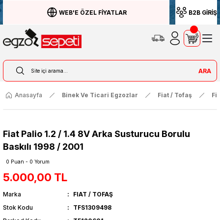
WEB'E ÖZEL FİYATLAR
B2B GİRİŞ
ARA
Anasayfa
Binek Ve Ticari Egzozlar
Fiat / Tofaş
Fi
Fiat Palio 1.2 / 1.4 8V Arka Susturucu Borulu
Baskılı 1998 / 2001
0 Puan - 0 Yorum
5.000,00 TL
Marka
FIAT / TOFAŞ
Stok Kodu
TFS1309498