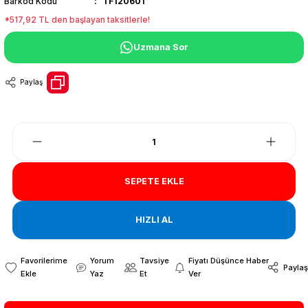
Barkod Kodu
TF120601
*517,92 TL den başlayan taksitlerle!
Uzmana Sor
Paylaş
SEPETE EKLE
HIZLI AL
Yorum
Tavsiye
Fiyatı Düşünce Haber
Paylaş
Yaz
Et
Ver