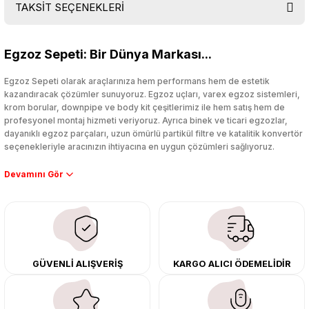
TAKSİT SEÇENEKLERİ
Bu ürüne ilk yorumu siz yapın!
Egzoz Sepeti: Bir Dünya Markası...
Yorum Yaz
Egzoz Sepeti olarak araçlarınıza hem performans hem de estetik
kazandıracak çözümler sunuyoruz. Egzoz uçları, varex egzoz sistemleri,
krom borular, downpipe ve body kit çeşitlerimiz ile hem satış hem de
profesyonel montaj hizmeti veriyoruz. Ayrıca binek ve ticari egzozlar,
dayanıklı egzoz parçaları, uzun ömürlü partikül filtre ve katalitik konvertör
seçenekleriyle aracınızın ihtiyacına en uygun çözümleri sağlıyoruz.
Performans artışı isteyen sürücüler için özel performans egzozları ve
downpipe sistemlerimiz, ağır iş koşulları için ise dayanıklı ağır vasıta
egzoz ve iş makinası egzozları sunuyoruz. Eski parçalarınızı uygun fiyatlı
çıkma orijinal ürünler ile yenileyebilir, body kit uygulamalarıyla aracınızın
tasarımını ve aerodinamisini üst seviyeye taşıyabilirsiniz.
Tüm ürünlerimiz orijinal, dayanıklı ve uzun ömürlüdür. İstanbul’daki montaj
GÜVENLİ ALIŞVERİŞ
KARGO ALICI ÖDEMELİDİR
merkezimizde profesyonel montaj yapıyor, Türkiye’nin her yerine güvenli
kargo ile teslimat gerçekleştiriyoruz. Aracınıza değer katmak için doğru
adres: Egzoz Sepeti.