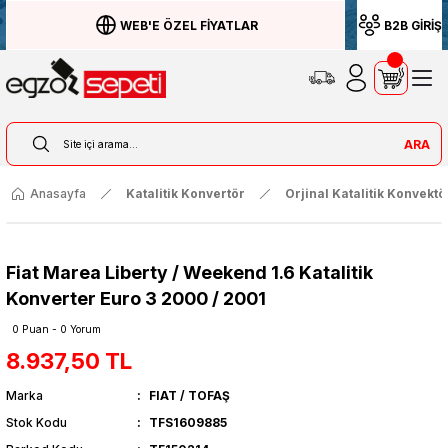
WEB'E ÖZEL FİYATLAR
B2B GİRİŞ
ARA
Anasayfa
Katalitik Konvertör
Orjinal Katalitik Konvektö
Fiat Marea Liberty / Weekend 1.6 Katalitik
Konverter Euro 3 2000 / 2001
0 Puan - 0 Yorum
8.937,50 TL
Marka
FIAT / TOFAŞ
Stok Kodu
TFS1609885