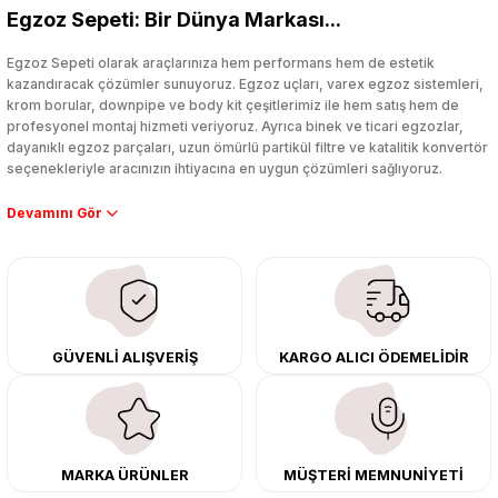
Egzoz Sepeti: Bir Dünya Markası...
Yorum Yaz
Egzoz Sepeti olarak araçlarınıza hem performans hem de estetik
kazandıracak çözümler sunuyoruz. Egzoz uçları, varex egzoz sistemleri,
krom borular, downpipe ve body kit çeşitlerimiz ile hem satış hem de
profesyonel montaj hizmeti veriyoruz. Ayrıca binek ve ticari egzozlar,
dayanıklı egzoz parçaları, uzun ömürlü partikül filtre ve katalitik konvertör
seçenekleriyle aracınızın ihtiyacına en uygun çözümleri sağlıyoruz.
Performans artışı isteyen sürücüler için özel performans egzozları ve
downpipe sistemlerimiz, ağır iş koşulları için ise dayanıklı ağır vasıta
egzoz ve iş makinası egzozları sunuyoruz. Eski parçalarınızı uygun fiyatlı
çıkma orijinal ürünler ile yenileyebilir, body kit uygulamalarıyla aracınızın
tasarımını ve aerodinamisini üst seviyeye taşıyabilirsiniz.
Tüm ürünlerimiz orijinal, dayanıklı ve uzun ömürlüdür. İstanbul’daki montaj
GÜVENLİ ALIŞVERİŞ
KARGO ALICI ÖDEMELİDİR
merkezimizde profesyonel montaj yapıyor, Türkiye’nin her yerine güvenli
kargo ile teslimat gerçekleştiriyoruz. Aracınıza değer katmak için doğru
adres: Egzoz Sepeti.
MARKA ÜRÜNLER
MÜŞTERİ MEMNUNİYETİ