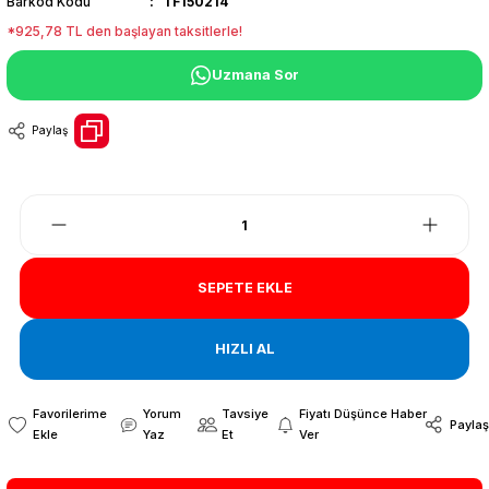
Barkod Kodu
TF150214
*925,78 TL den başlayan taksitlerle!
Uzmana Sor
Paylaş
SEPETE EKLE
HIZLI AL
Yorum
Tavsiye
Fiyatı Düşünce Haber
Paylaş
Yaz
Et
Ver