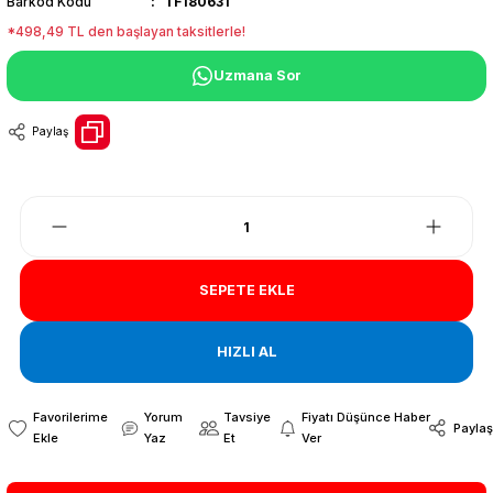
Barkod Kodu
TF180631
*498,49 TL den başlayan taksitlerle!
Uzmana Sor
Paylaş
SEPETE EKLE
HIZLI AL
Yorum
Tavsiye
Fiyatı Düşünce Haber
Paylaş
Yaz
Et
Ver