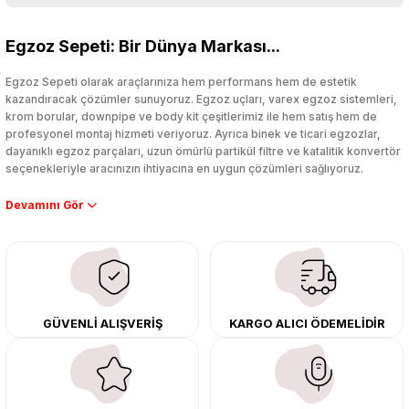
Bu ürüne ilk yorumu siz yapın!
Egzoz Sepeti: Bir Dünya Markası...
Yorum Yaz
Egzoz Sepeti olarak araçlarınıza hem performans hem de estetik
kazandıracak çözümler sunuyoruz. Egzoz uçları, varex egzoz sistemleri,
krom borular, downpipe ve body kit çeşitlerimiz ile hem satış hem de
profesyonel montaj hizmeti veriyoruz. Ayrıca binek ve ticari egzozlar,
dayanıklı egzoz parçaları, uzun ömürlü partikül filtre ve katalitik konvertör
seçenekleriyle aracınızın ihtiyacına en uygun çözümleri sağlıyoruz.
Performans artışı isteyen sürücüler için özel performans egzozları ve
downpipe sistemlerimiz, ağır iş koşulları için ise dayanıklı ağır vasıta
egzoz ve iş makinası egzozları sunuyoruz. Eski parçalarınızı uygun fiyatlı
çıkma orijinal ürünler ile yenileyebilir, body kit uygulamalarıyla aracınızın
tasarımını ve aerodinamisini üst seviyeye taşıyabilirsiniz.
Tüm ürünlerimiz orijinal, dayanıklı ve uzun ömürlüdür. İstanbul’daki montaj
GÜVENLİ ALIŞVERİŞ
KARGO ALICI ÖDEMELİDİR
merkezimizde profesyonel montaj yapıyor, Türkiye’nin her yerine güvenli
kargo ile teslimat gerçekleştiriyoruz. Aracınıza değer katmak için doğru
adres: Egzoz Sepeti.