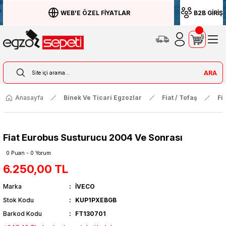
WEB'E ÖZEL FİYATLAR
B2B GİRİŞ
ARA
Anasayfa
Binek Ve Ticari Egzozlar
Fiat / Tofaş
Fi
Fiat Eurobus Susturucu 2004 Ve Sonrası
0 Puan - 0 Yorum
6.250,00 TL
Marka
İVECO
Stok Kodu
KUP1PXEBGB
Barkod Kodu
FT130701