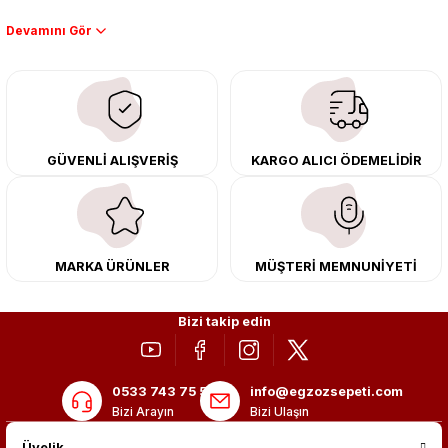
Performans artışı isteyen sürücüler için özel performans egzozları ve
downpipe sistemlerimiz, ağır iş koşulları için ise dayanıklı ağır vasıta
egzoz ve iş makinası egzozları sunuyoruz. Eski parçalarınızı uygun fiyatlı
çıkma orijinal ürünler ile yenileyebilir, body kit uygulamalarıyla aracınızın
tasarımını ve aerodinamisini üst seviyeye taşıyabilirsiniz.
Tüm ürünlerimiz orijinal, dayanıklı ve uzun ömürlüdür. İstanbul’daki montaj
GÜVENLİ ALIŞVERİŞ
KARGO ALICI ÖDEMELİDİR
merkezimizde profesyonel montaj yapıyor, Türkiye’nin her yerine güvenli
kargo ile teslimat gerçekleştiriyoruz. Aracınıza değer katmak için doğru
adres: Egzoz Sepeti.
MARKA ÜRÜNLER
MÜŞTERİ MEMNUNİYETİ
Bizi takip edin
0533 743 75 56
info@egzozsepeti.com
Bizi Arayın
Bizi Ulaşın
Üyelik