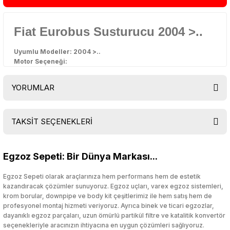
Fiat Eurobus Susturucu 2004 >..
Uyumlu Modeller: 2004 >..
Motor Seçeneği:
YORUMLAR
TAKSİT SEÇENEKLERİ
Bu ürüne ilk yorumu siz yapın!
Egzoz Sepeti: Bir Dünya Markası...
Yorum Yaz
Egzoz Sepeti olarak araçlarınıza hem performans hem de estetik
kazandıracak çözümler sunuyoruz. Egzoz uçları, varex egzoz sistemleri,
krom borular, downpipe ve body kit çeşitlerimiz ile hem satış hem de
profesyonel montaj hizmeti veriyoruz. Ayrıca binek ve ticari egzozlar,
dayanıklı egzoz parçaları, uzun ömürlü partikül filtre ve katalitik konvertör
seçenekleriyle aracınızın ihtiyacına en uygun çözümleri sağlıyoruz.