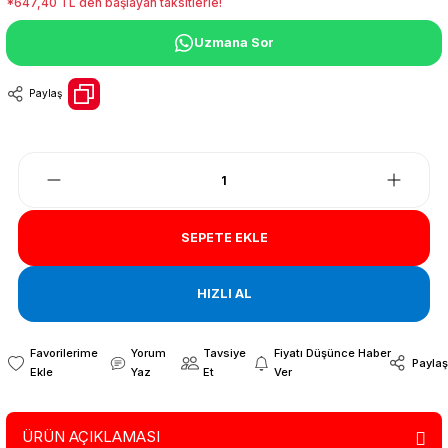
*647,40 TL den başlayan taksitlerle!
Uzmana Sor
Paylaş
SEPETE EKLE
HIZLI AL
Yorum
Tavsiye
Fiyatı Düşünce Haber
Paylaş
Yaz
Et
Ver
ÜRÜN AÇIKLAMASI