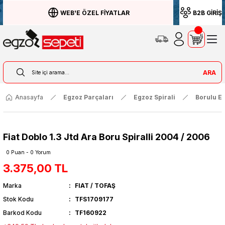
WEB'E ÖZEL FİYATLAR
B2B GİRİŞ
ARA
Anasayfa
Egzoz Parçaları
Egzoz Spirali
Borulu Eg
Fiat Doblo 1.3 Jtd Ara Boru Spiralli 2004 / 2006
0 Puan - 0 Yorum
3.375,00 TL
Marka
FIAT / TOFAŞ
Stok Kodu
TFS1709177
Barkod Kodu
TF160922