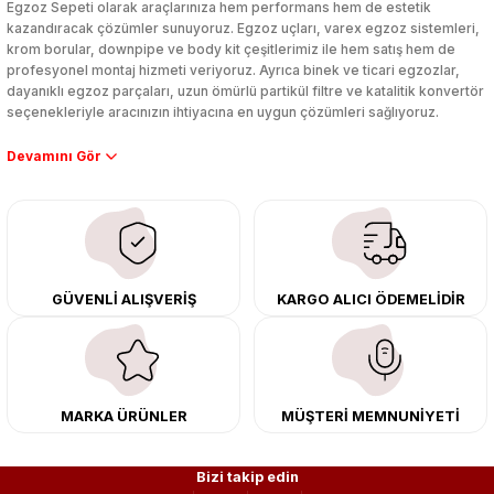
Egzoz Sepeti olarak araçlarınıza hem performans hem de estetik
kazandıracak çözümler sunuyoruz. Egzoz uçları, varex egzoz sistemleri,
krom borular, downpipe ve body kit çeşitlerimiz ile hem satış hem de
profesyonel montaj hizmeti veriyoruz. Ayrıca binek ve ticari egzozlar,
dayanıklı egzoz parçaları, uzun ömürlü partikül filtre ve katalitik konvertör
seçenekleriyle aracınızın ihtiyacına en uygun çözümleri sağlıyoruz.
Performans artışı isteyen sürücüler için özel performans egzozları ve
downpipe sistemlerimiz, ağır iş koşulları için ise dayanıklı ağır vasıta
egzoz ve iş makinası egzozları sunuyoruz. Eski parçalarınızı uygun fiyatlı
çıkma orijinal ürünler ile yenileyebilir, body kit uygulamalarıyla aracınızın
tasarımını ve aerodinamisini üst seviyeye taşıyabilirsiniz.
Tüm ürünlerimiz orijinal, dayanıklı ve uzun ömürlüdür. İstanbul’daki montaj
GÜVENLİ ALIŞVERİŞ
KARGO ALICI ÖDEMELİDİR
merkezimizde profesyonel montaj yapıyor, Türkiye’nin her yerine güvenli
kargo ile teslimat gerçekleştiriyoruz. Aracınıza değer katmak için doğru
adres: Egzoz Sepeti.
MARKA ÜRÜNLER
MÜŞTERİ MEMNUNİYETİ
Bizi takip edin