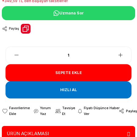
*349,59 TL den başlayan taksitlerle!
Uzmana Sor
Paylaş
SEPETE EKLE
HIZLI AL
Yorum
Tavsiye
Fiyatı Düşünce Haber
Paylaş
Yaz
Et
Ver
ÜRÜN AÇIKLAMASI