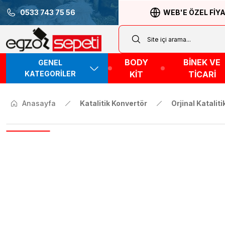
0533 743 75 56
WEB'E ÖZEL FİY
BODY
BİNEK VE
GENEL
KATEGORİLER
KİT
TİCARİ
Anasayfa
Katalitik Konvertör
Orjinal Katalit