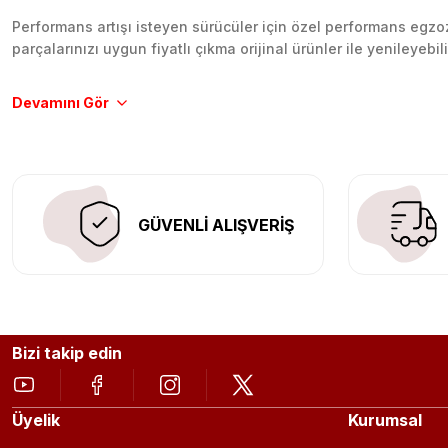
Performans artışı isteyen sürücüler için özel performans egzozl
parçalarınızı uygun fiyatlı çıkma orijinal ürünler ile yenileyebi
Tüm ürünlerimiz orijinal, dayanıklı ve uzun ömürlüdür. İstanbu
Aracınıza değer katmak için doğru adres: Egzoz Sepeti.
GÜVENLİ ALIŞVERİŞ
Bizi takip edin
Üyelik
Kurumsal