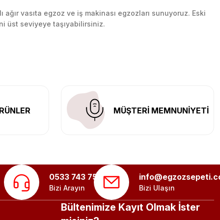
lı ağır vasıta egzoz ve iş makinası egzozları sunuyoruz. Eski
ni üst seviyeye taşıyabilirsiniz.
n her yerine güvenli kargo ile teslimat gerçekleştiriyoruz.
RÜNLER
MÜŞTERİ MEMNUNİYETİ
0533 743 75 56
info@egzozsepeti.
Bizi Arayın
Bizi Ulaşın
Bültenimize Kayıt Olmak İster