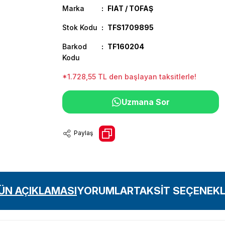
Marka
FIAT / TOFAŞ
Stok Kodu
TFS1709895
Barkod
TF160204
Kodu
*1.728,55 TL den başlayan taksitlerle!
Uzmana Sor
Paylaş
ÜN AÇIKLAMASI
YORUMLAR
TAKSİT SEÇENEKL