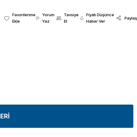
Yorum
Tavsiye
Fiyatı Düşünce
Paylaş
Yaz
Et
Haber Ver
ERİ