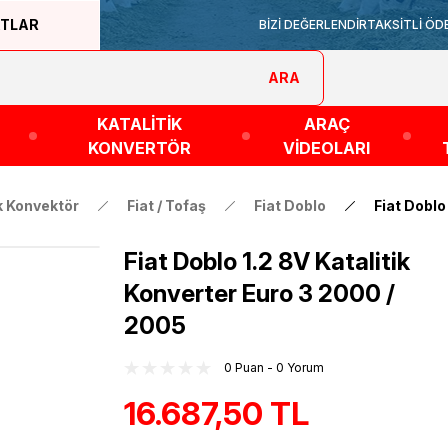
ATLAR
BİZİ DEĞERLENDİR
TAKSİTLİ ÖD
ARA
KATALİTİK
ARAÇ
KONVERTÖR
VİDEOLARI
ik Konvektör
Fiat / Tofaş
Fiat Doblo
Fiat Doblo
Fiat Doblo 1.2 8V Katalitik
Konverter Euro 3 2000 /
2005
0 Puan - 0 Yorum
16.687,50 TL