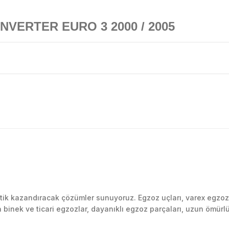
NVERTER EURO 3 2000 / 2005
Bu ürüne ilk yorumu siz yapın!
k kazandıracak çözümler sunuyoruz. Egzoz uçları, varex egzoz si
inek ve ticari egzozlar, dayanıklı egzoz parçaları, uzun ömürlü p
Yorum Yaz