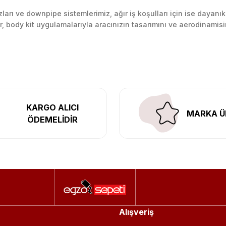
arı ve downpipe sistemlerimiz, ağır iş koşulları için ise dayanık
lir, body kit uygulamalarıyla aracınızın tasarımını ve aerodinamisi
l’daki montaj merkezimizde profesyonel montaj yapıyor, Türkiye’ni
KARGO ALICI
MARKA Ü
ÖDEMELİDİR
Alışveriş