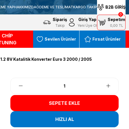
B2B GİRİŞ
EME YAP
HAKKIMIZDA
ÖDEME VE TESLİMAT
KARGO TAKİP
0
Sipariş
Giriş Yap
Sepetim
Takip
Yeni Üye Ol
0,00 TL
CHİP
Sevilen Ürünler
Fırsat Ürünler
TUNING
 1.2 8V Katalitik Konverter Euro 3 2000 / 2005
SEPETE EKLE
HIZLI AL