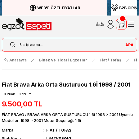
WEB'E ÖZEL FİYATLAR
B2B GİRİŞ
ARA
Anasayfa
Binek Ve Ticari Egzozlar
Fiat / Tofaş
Fi
Fiat Brava Arka Orta Susturucu 1.6İ 1998 / 2001
0 Puan - 0 Yorum
9.500,00 TL
FİAT BRAVO / BRAVA ARKA ORTA SUSTURUCU 1.6i 1998 > 2001 Uyumlu
Modeller: 1998 > 2001 Motor Seçeneği: 1.6i
Marka
FIAT / TOFAŞ
Stok Kodu
L447VDFY4G