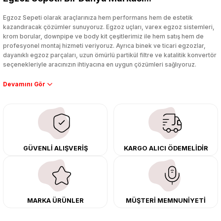
Yorum Yaz
Egzoz Sepeti olarak araçlarınıza hem performans hem de estetik
kazandıracak çözümler sunuyoruz. Egzoz uçları, varex egzoz sistemleri,
krom borular, downpipe ve body kit çeşitlerimiz ile hem satış hem de
profesyonel montaj hizmeti veriyoruz. Ayrıca binek ve ticari egzozlar,
dayanıklı egzoz parçaları, uzun ömürlü partikül filtre ve katalitik konvertör
seçenekleriyle aracınızın ihtiyacına en uygun çözümleri sağlıyoruz.
Performans artışı isteyen sürücüler için özel performans egzozları ve
downpipe sistemlerimiz, ağır iş koşulları için ise dayanıklı ağır vasıta
egzoz ve iş makinası egzozları sunuyoruz. Eski parçalarınızı uygun fiyatlı
çıkma orijinal ürünler ile yenileyebilir, body kit uygulamalarıyla aracınızın
tasarımını ve aerodinamisini üst seviyeye taşıyabilirsiniz.
Tüm ürünlerimiz orijinal, dayanıklı ve uzun ömürlüdür. İstanbul’daki montaj
GÜVENLİ ALIŞVERİŞ
KARGO ALICI ÖDEMELİDİR
merkezimizde profesyonel montaj yapıyor, Türkiye’nin her yerine güvenli
kargo ile teslimat gerçekleştiriyoruz. Aracınıza değer katmak için doğru
adres: Egzoz Sepeti.
MARKA ÜRÜNLER
MÜŞTERİ MEMNUNİYETİ