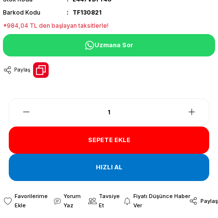
Barkod Kodu
TF130821
*984,04 TL den başlayan taksitlerle!
Uzmana Sor
Paylaş
SEPETE EKLE
HIZLI AL
Yorum
Tavsiye
Fiyatı Düşünce Haber
Paylaş
Yaz
Et
Ver