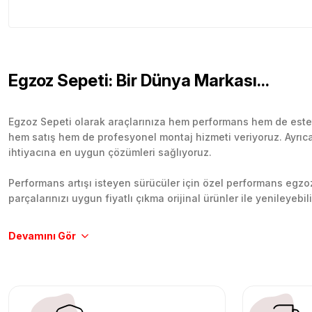
Egzoz Sepeti: Bir Dünya Markası...
Egzoz Sepeti olarak araçlarınıza hem performans hem de esteti
hem satış hem de profesyonel montaj hizmeti veriyoruz. Ayrıca b
ihtiyacına en uygun çözümleri sağlıyoruz.
Performans artışı isteyen sürücüler için özel performans egzozl
parçalarınızı uygun fiyatlı çıkma orijinal ürünler ile yenileyebi
Tüm ürünlerimiz orijinal, dayanıklı ve uzun ömürlüdür. İstanbu
Aracınıza değer katmak için doğru adres: Egzoz Sepeti.