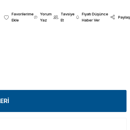
Yorum
Tavsiye
Fiyatı Düşünce
Paylaş
Yaz
Et
Haber Ver
ERİ