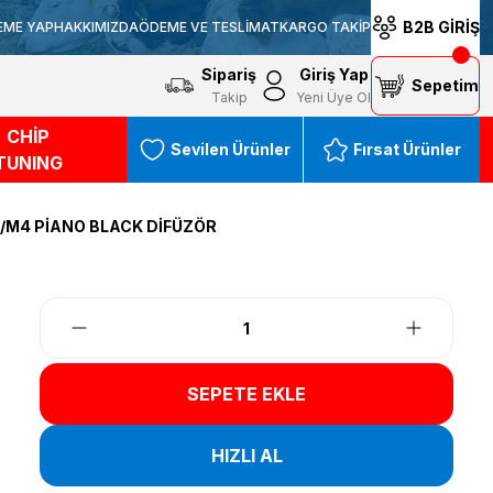
B2B GİRİŞ
EME YAP
HAKKIMIZDA
ÖDEME VE TESLİMAT
KARGO TAKİP
Sipariş
Giriş Yap
Sepetim
Takip
Yeni Üye Ol
CHİP
Sevilen Ürünler
Fırsat Ürünler
TUNING
3/M4 PİANO BLACK DİFÜZÖR
SEPETE EKLE
HIZLI AL