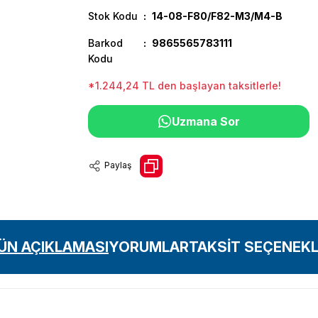
Stok Kodu
14-08-F80/F82-M3/M4-B
Barkod
9865565783111
Kodu
*1.244,24 TL den başlayan taksitlerle!
Uzmana Sor
Paylaş
ÜN AÇIKLAMASI
YORUMLAR
TAKSİT SEÇENEKL