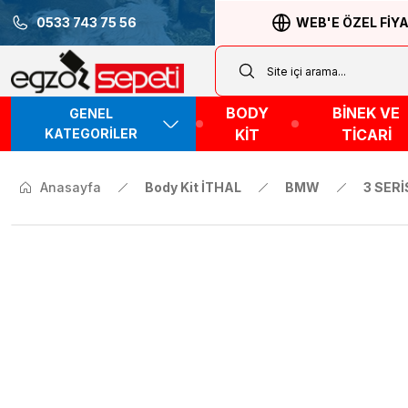
0533 743 75 56
WEB'E ÖZEL FİY
BODY
BİNEK VE
GENEL
KATEGORİLER
KİT
TİCARİ
Anasayfa
Body Kit İTHAL
BMW
3 SERİ