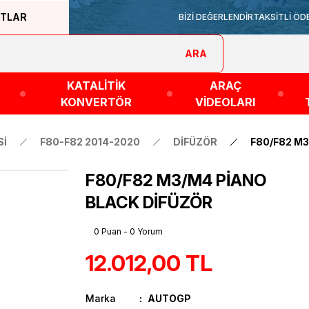
ATLAR
BİZİ DEĞERLENDİR
TAKSİTLİ ÖD
ARA
KATALİTİK
ARAÇ
KONVERTÖR
VİDEOLARI
Sİ
F80-F82 2014-2020
DİFÜZÖR
F80/F82 M
F80/F82 M3/M4 PİANO
BLACK DİFÜZÖR
0 Puan - 0 Yorum
12.012,00 TL
Marka
AUTOGP