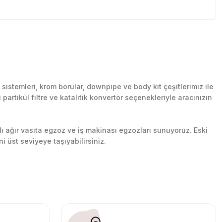
stemleri, krom borular, downpipe ve body kit çeşitlerimiz ile
artikül filtre ve katalitik konvertör seçenekleriyle aracınızın
lı ağır vasıta egzoz ve iş makinası egzozları sunuyoruz. Eski
ni üst seviyeye taşıyabilirsiniz.
n her yerine güvenli kargo ile teslimat gerçekleştiriyoruz.