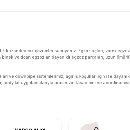
Bu ürüne ilk yorumu siz yapın!
k kazandıracak çözümler sunuyoruz. Egzoz uçları, varex egzoz si
inek ve ticari egzozlar, dayanıklı egzoz parçaları, uzun ömürlü p
Yorum Yaz
arı ve downpipe sistemlerimiz, ağır iş koşulları için ise dayanık
lir, body kit uygulamalarıyla aracınızın tasarımını ve aerodinamisi
l’daki montaj merkezimizde profesyonel montaj yapıyor, Türkiye’ni