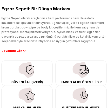
Bu ürüne ilk yorumu siz yapın!
Egzoz Sepeti: Bir Dünya Markası...
Yorum Yaz
Egzoz Sepeti olarak araçlarınıza hem performans hem de estetik
kazandıracak çözümler sunuyoruz. Egzoz uçları, varex egzoz sistemleri,
krom borular, downpipe ve body kit çeşitlerimiz ile hem satış hem de
profesyonel montaj hizmeti veriyoruz. Ayrıca binek ve ticari egzozlar,
dayanıklı egzoz parçaları, uzun ömürlü partikül filtre ve katalitik konvertör
seçenekleriyle aracınızın ihtiyacına en uygun çözümleri sağlıyoruz.
Performans artışı isteyen sürücüler için özel performans egzozları ve
downpipe sistemlerimiz, ağır iş koşulları için ise dayanıklı ağır vasıta
egzoz ve iş makinası egzozları sunuyoruz. Eski parçalarınızı uygun fiyatlı
çıkma orijinal ürünler ile yenileyebilir, body kit uygulamalarıyla aracınızın
tasarımını ve aerodinamisini üst seviyeye taşıyabilirsiniz.
Tüm ürünlerimiz orijinal, dayanıklı ve uzun ömürlüdür. İstanbul’daki montaj
GÜVENLİ ALIŞVERİŞ
KARGO ALICI ÖDEMELİDİR
merkezimizde profesyonel montaj yapıyor, Türkiye’nin her yerine güvenli
kargo ile teslimat gerçekleştiriyoruz. Aracınıza değer katmak için doğru
adres: Egzoz Sepeti.
MARKA ÜRÜNLER
MÜŞTERİ MEMNUNİYETİ