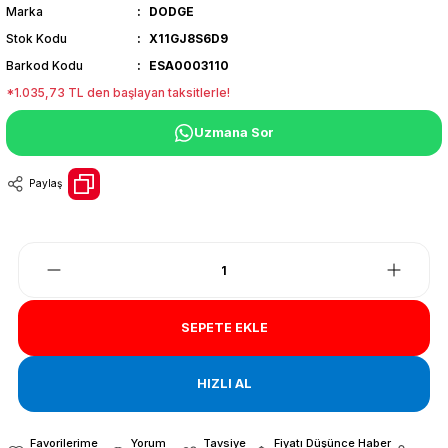
Marka
DODGE
Stok Kodu
X11GJ8S6D9
Barkod Kodu
ESA0003110
*1.035,73 TL den başlayan taksitlerle!
Uzmana Sor
Paylaş
SEPETE EKLE
HIZLI AL
Yorum
Tavsiye
Fiyatı Düşünce Haber