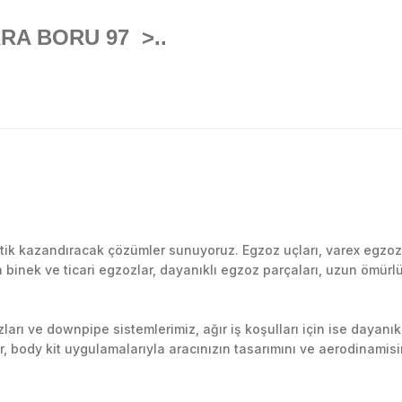
RA BORU 97 >..
Bu ürüne ilk yorumu siz yapın!
k kazandıracak çözümler sunuyoruz. Egzoz uçları, varex egzoz si
inek ve ticari egzozlar, dayanıklı egzoz parçaları, uzun ömürlü p
Yorum Yaz
arı ve downpipe sistemlerimiz, ağır iş koşulları için ise dayanık
lir, body kit uygulamalarıyla aracınızın tasarımını ve aerodinamisi
l’daki montaj merkezimizde profesyonel montaj yapıyor, Türkiye’ni