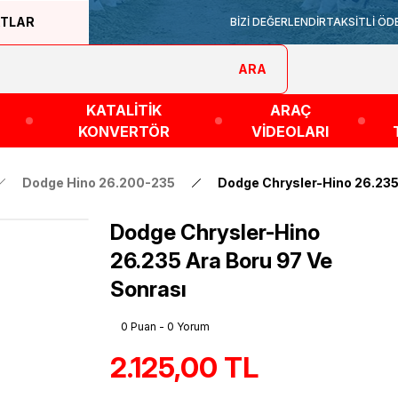
ATLAR
BİZİ DEĞERLENDİR
TAKSİTLİ ÖD
ARA
KATALİTİK
ARAÇ
KONVERTÖR
VİDEOLARI
Dodge Hino 26.200-235
Dodge Chrysler-Hino 26.235
Dodge Chrysler-Hino
26.235 Ara Boru 97 Ve
Sonrası
0 Puan - 0 Yorum
2.125,00 TL