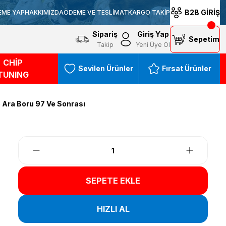
B2B GİRİŞ
EME YAP
HAKKIMIZDA
ÖDEME VE TESLİMAT
KARGO TAKİP
Sipariş
Giriş Yap
Sepetim
Takip
Yeni Üye Ol
CHİP
Sevilen Ürünler
Fırsat Ürünler
TUNING
 Ara Boru 97 Ve Sonrası
SEPETE EKLE
HIZLI AL