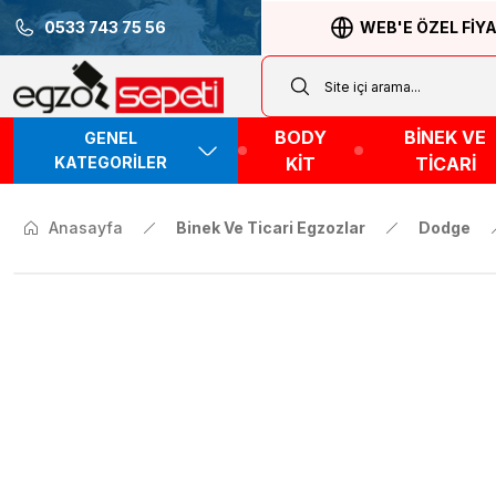
0533 743 75 56
WEB'E ÖZEL FİY
BODY
BİNEK VE
GENEL
KATEGORİLER
KİT
TİCARİ
Anasayfa
Binek Ve Ticari Egzozlar
Dodge