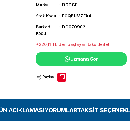
Marka
DODGE
Stok Kodu
FGQBUMZFAA
Barkod
DG070902
Kodu
*220,11 TL den başlayan taksitlerle!
Uzmana Sor
Paylaş
ÜN AÇIKLAMASI
YORUMLAR
TAKSİT SEÇENEKL