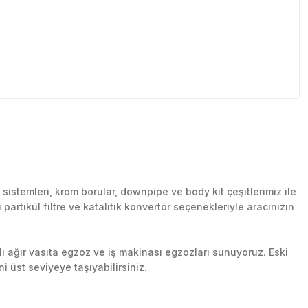
stemleri, krom borular, downpipe ve body kit çeşitlerimiz ile
artikül filtre ve katalitik konvertör seçenekleriyle aracınızın
lı ağır vasıta egzoz ve iş makinası egzozları sunuyoruz. Eski
ni üst seviyeye taşıyabilirsiniz.
n her yerine güvenli kargo ile teslimat gerçekleştiriyoruz.