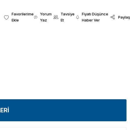
Yorum
Tavsiye
Fiyatı Düşünce
Paylaş
Yaz
Et
Haber Ver
ERİ