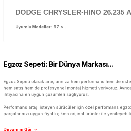
DODGE CHRYSLER-HINO
26.235
A
Uyumlu Modeller: 97 >..
Egzoz Sepeti: Bir Dünya Markası...
Egzoz Sepeti olarak araçlarınıza hem performans hem de esteti
hem satış hem de profesyonel montaj hizmeti veriyoruz. Ayrıca b
ihtiyacına en uygun çözümleri sağlıyoruz.
Performans artışı isteyen sürücüler için özel performans egzozl
parçalarınızı uygun fiyatlı çıkma orijinal ürünler ile yenileyebi
Tüm ürünlerimiz orijinal, dayanıklı ve uzun ömürlüdür. İstanbu