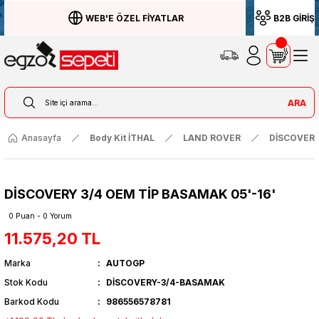
WEB'E ÖZEL FİYATLAR
B2B GİRİŞ
ARA
Anasayfa
Body Kit İTHAL
LAND ROVER
DİSCOVER
DİSCOVERY 3/4 OEM TİP BASAMAK 05'-16'
0 Puan - 0 Yorum
11.575,20 TL
Marka
AUTOGP
Stok Kodu
DİSCOVERY-3/4-BASAMAK
Barkod Kodu
986556578781