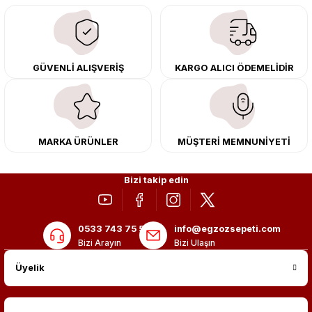
egzoz ve iş makinası egzozları sunuyoruz. Eski parçalarınızı uygun fiyatlı
çıkma orijinal ürünler ile yenileyebilir, body kit uygulamalarıyla aracınızın
tasarımını ve aerodinamisini üst seviyeye taşıyabilirsiniz.
Tüm ürünlerimiz orijinal, dayanıklı ve uzun ömürlüdür. İstanbul’daki montaj
GÜVENLİ ALIŞVERİŞ
KARGO ALICI ÖDEMELİDİR
merkezimizde profesyonel montaj yapıyor, Türkiye’nin her yerine güvenli
kargo ile teslimat gerçekleştiriyoruz. Aracınıza değer katmak için doğru
adres: Egzoz Sepeti.
MARKA ÜRÜNLER
MÜŞTERİ MEMNUNİYETİ
Bizi takip edin
0533 743 75 56
info@egzozsepeti.com
Bizi Arayın
Bizi Ulaşın
Üyelik