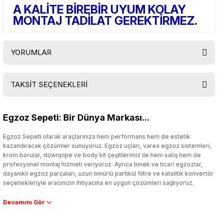
A KALİTE BİREBİR UYUM KOLAY
MONTAJ TADİLAT GEREKTİRMEZ.
YORUMLAR
TAKSİT SEÇENEKLERİ
Bu ürüne ilk yorumu siz yapın!
Egzoz Sepeti: Bir Dünya Markası...
Yorum Yaz
Egzoz Sepeti olarak araçlarınıza hem performans hem de estetik
kazandıracak çözümler sunuyoruz. Egzoz uçları, varex egzoz sistemleri,
krom borular, downpipe ve body kit çeşitlerimiz ile hem satış hem de
profesyonel montaj hizmeti veriyoruz. Ayrıca binek ve ticari egzozlar,
dayanıklı egzoz parçaları, uzun ömürlü partikül filtre ve katalitik konvertör
seçenekleriyle aracınızın ihtiyacına en uygun çözümleri sağlıyoruz.
Performans artışı isteyen sürücüler için özel performans egzozları ve
downpipe sistemlerimiz, ağır iş koşulları için ise dayanıklı ağır vasıta