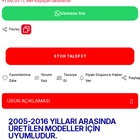
*1.199,00 TL den başlayan taksitlerle!
Uzmana Sor
Paylaş
STOK TALEP ET
Yorum
Tavsiye
Fiyatı Düşünce Haber
Paylaş
Yaz
Et
Ver
ÜRÜN AÇIKLAMASI
2005-2016 YILLARI ARASINDA
ÜRETİLEN MODELLER İÇİN
UYUMLUDUR.