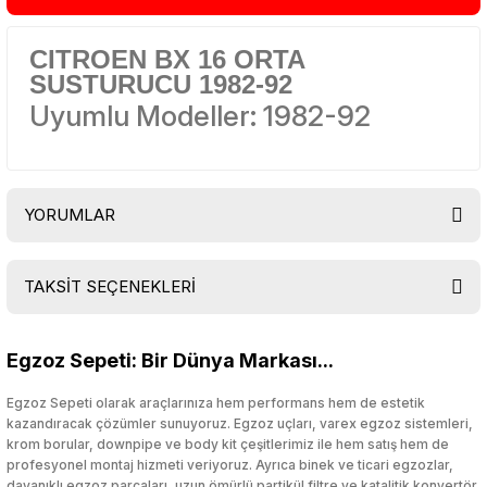
CITROEN BX 16 ORTA
SUSTURUCU 1982-92
Uyumlu Modeller: 1982-92
YORUMLAR
TAKSİT SEÇENEKLERİ
Bu ürüne ilk yorumu siz yapın!
Egzoz Sepeti: Bir Dünya Markası...
Yorum Yaz
Egzoz Sepeti olarak araçlarınıza hem performans hem de estetik
kazandıracak çözümler sunuyoruz. Egzoz uçları, varex egzoz sistemleri,
krom borular, downpipe ve body kit çeşitlerimiz ile hem satış hem de
profesyonel montaj hizmeti veriyoruz. Ayrıca binek ve ticari egzozlar,
dayanıklı egzoz parçaları, uzun ömürlü partikül filtre ve katalitik konvertör