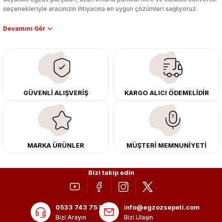
seçenekleriyle aracınızın ihtiyacına en uygun çözümleri sağlıyoruz.
Performans artışı isteyen sürücüler için özel performans egzozları ve
downpipe sistemlerimiz, ağır iş koşulları için ise dayanıklı ağır vasıta
egzoz ve iş makinası egzozları sunuyoruz. Eski parçalarınızı uygun fiyatlı
çıkma orijinal ürünler ile yenileyebilir, body kit uygulamalarıyla aracınızın
tasarımını ve aerodinamisini üst seviyeye taşıyabilirsiniz.
Tüm ürünlerimiz orijinal, dayanıklı ve uzun ömürlüdür. İstanbul’daki montaj
GÜVENLİ ALIŞVERİŞ
KARGO ALICI ÖDEMELİDİR
merkezimizde profesyonel montaj yapıyor, Türkiye’nin her yerine güvenli
kargo ile teslimat gerçekleştiriyoruz. Aracınıza değer katmak için doğru
adres: Egzoz Sepeti.
MARKA ÜRÜNLER
MÜŞTERİ MEMNUNİYETİ
Bizi takip edin
0533 743 75 56
info@egzozsepeti.com
Bizi Arayın
Bizi Ulaşın