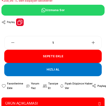
*258,96 TL den başlayan taksitlerle!
Uzmana Sor
Paylaş
SEPETE EKLE
HIZLI AL
Yorum
Tavsiye
Fiyatı Düşünce Haber
Paylaş
Yaz
Et
Ver
ÜRÜN AÇIKLAMASI