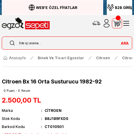
WEB'E ÖZEL FİYATLAR
B2B GİRİŞ
ARA
Anasayfa
Binek Ve Ticari Egzozlar
Citroen
Citroe
Citroen Bx 16 Orta Susturucu 1982-92
0 Puan - 0 Yorum
2.500,00 TL
Marka
CİTROEN
Stok Kodu
88J189FXDS
Barkod Kodu
CT010501