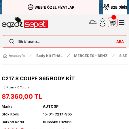
WEB'E ÖZEL FİYATLAR
B2B GİRİŞ
ARA
Anasayfa
Body Kit İTHAL
MERCEDES - BENZ
S SER
C217 S COUPE S65 BODY KİT
0 Puan - 0 Yorum
87.360,00 TL
Marka
AUTOGP
Stok Kodu
15-01-C217-S65
Barkod Kodu
9865565782565