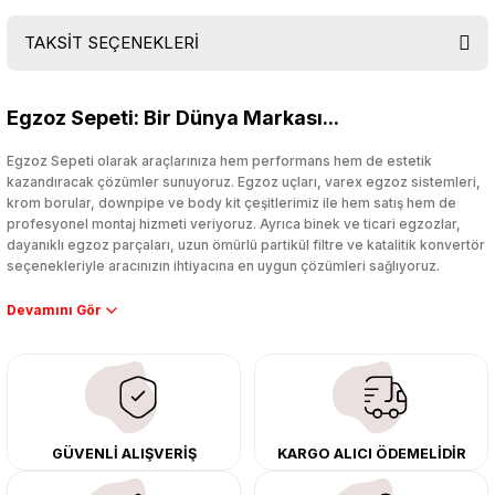
TAKSİT SEÇENEKLERİ
Bu ürüne ilk yorumu siz yapın!
Egzoz Sepeti: Bir Dünya Markası...
Yorum Yaz
Egzoz Sepeti olarak araçlarınıza hem performans hem de estetik
kazandıracak çözümler sunuyoruz. Egzoz uçları, varex egzoz sistemleri,
krom borular, downpipe ve body kit çeşitlerimiz ile hem satış hem de
profesyonel montaj hizmeti veriyoruz. Ayrıca binek ve ticari egzozlar,
dayanıklı egzoz parçaları, uzun ömürlü partikül filtre ve katalitik konvertör
seçenekleriyle aracınızın ihtiyacına en uygun çözümleri sağlıyoruz.
Performans artışı isteyen sürücüler için özel performans egzozları ve
downpipe sistemlerimiz, ağır iş koşulları için ise dayanıklı ağır vasıta
egzoz ve iş makinası egzozları sunuyoruz. Eski parçalarınızı uygun fiyatlı
çıkma orijinal ürünler ile yenileyebilir, body kit uygulamalarıyla aracınızın
tasarımını ve aerodinamisini üst seviyeye taşıyabilirsiniz.
Tüm ürünlerimiz orijinal, dayanıklı ve uzun ömürlüdür. İstanbul’daki montaj
GÜVENLİ ALIŞVERİŞ
KARGO ALICI ÖDEMELİDİR
merkezimizde profesyonel montaj yapıyor, Türkiye’nin her yerine güvenli
kargo ile teslimat gerçekleştiriyoruz. Aracınıza değer katmak için doğru