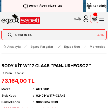
WEB'E ÖZEL FİYATLAR
B2B GİRİŞ
ARA
Anasayfa
Egzoz Parçaları
Egzoz Ucu
Mercedes
BODY KİT W117 CLA45 ''PANJUR+EGSOZ''
0 Puan - 0 Yorum
73.164,00 TL
Marka
AUTOGP
Stok Kodu
02-01-W117-CLA45
Barkod Kodu
986556578819