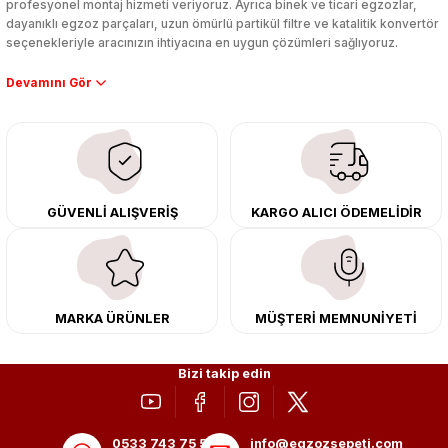
profesyonel montaj hizmeti veriyoruz. Ayrıca binek ve ticari egzozlar,
dayanıklı egzoz parçaları, uzun ömürlü partikül filtre ve katalitik konvertör
seçenekleriyle aracınızın ihtiyacına en uygun çözümleri sağlıyoruz.
Performans artışı isteyen sürücüler için özel performans egzozları ve
downpipe sistemlerimiz, ağır iş koşulları için ise dayanıklı ağır vasıta
egzoz ve iş makinası egzozları sunuyoruz. Eski parçalarınızı uygun fiyatlı
çıkma orijinal ürünler ile yenileyebilir, body kit uygulamalarıyla aracınızın
tasarımını ve aerodinamisini üst seviyeye taşıyabilirsiniz.
Tüm ürünlerimiz orijinal, dayanıklı ve uzun ömürlüdür. İstanbul’daki montaj
GÜVENLİ ALIŞVERİŞ
KARGO ALICI ÖDEMELİDİR
merkezimizde profesyonel montaj yapıyor, Türkiye’nin her yerine güvenli
kargo ile teslimat gerçekleştiriyoruz. Aracınıza değer katmak için doğru
adres: Egzoz Sepeti.
MARKA ÜRÜNLER
MÜŞTERİ MEMNUNİYETİ
Bizi takip edin
0533 743 75 56
info@egzozsepeti.com