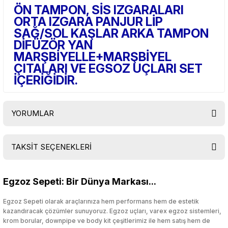
ÖN TAMPON, SİS IZGARALARI
ORTA IZGARA PANJUR LİP
SAĞ/SOL KAŞLAR ARKA TAMPON
DİFÜZÖR YAN
MARŞBİYELLE+MARŞBİYEL
ÇITALARI VE EGSOZ UÇLARI SET
İÇERİĞİDİR.
YORUMLAR
TAKSİT SEÇENEKLERİ
Bu ürüne ilk yorumu siz yapın!
Egzoz Sepeti: Bir Dünya Markası...
Yorum Yaz
Egzoz Sepeti olarak araçlarınıza hem performans hem de estetik
kazandıracak çözümler sunuyoruz. Egzoz uçları, varex egzoz sistemleri,
krom borular, downpipe ve body kit çeşitlerimiz ile hem satış hem de