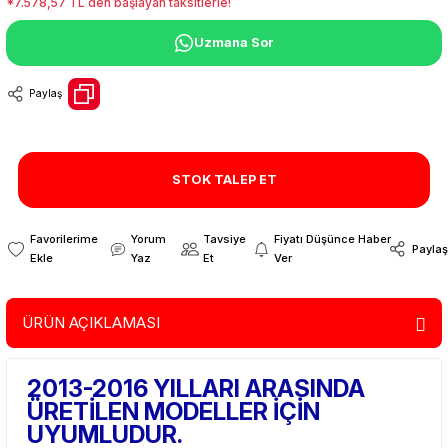
*7.578,57 TL den başlayan taksitlerle!
Uzmana Sor
Paylaş
STOK TALEP ET
Yorum
Tavsiye
Fiyatı Düşünce Haber
Paylaş
Yaz
Et
Ver
ÜRÜN AÇIKLAMASI
2013-2016 YILLARI ARASINDA
ÜRETİLEN MODELLER İÇİN
UYUMLUDUR.