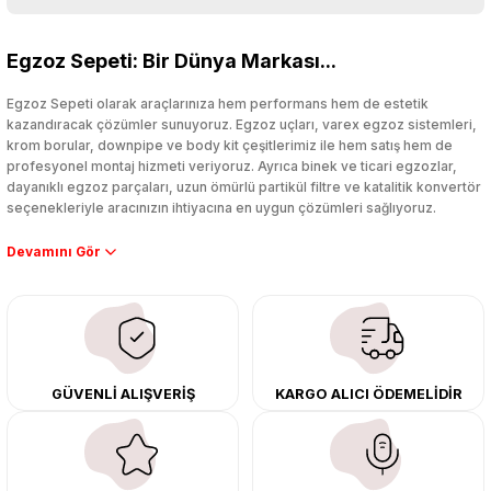
Bu ürüne ilk yorumu siz yapın!
Egzoz Sepeti: Bir Dünya Markası...
Yorum Yaz
Egzoz Sepeti olarak araçlarınıza hem performans hem de estetik
kazandıracak çözümler sunuyoruz. Egzoz uçları, varex egzoz sistemleri,
krom borular, downpipe ve body kit çeşitlerimiz ile hem satış hem de
profesyonel montaj hizmeti veriyoruz. Ayrıca binek ve ticari egzozlar,
dayanıklı egzoz parçaları, uzun ömürlü partikül filtre ve katalitik konvertör
seçenekleriyle aracınızın ihtiyacına en uygun çözümleri sağlıyoruz.
Performans artışı isteyen sürücüler için özel performans egzozları ve
downpipe sistemlerimiz, ağır iş koşulları için ise dayanıklı ağır vasıta
egzoz ve iş makinası egzozları sunuyoruz. Eski parçalarınızı uygun fiyatlı
çıkma orijinal ürünler ile yenileyebilir, body kit uygulamalarıyla aracınızın
tasarımını ve aerodinamisini üst seviyeye taşıyabilirsiniz.
Tüm ürünlerimiz orijinal, dayanıklı ve uzun ömürlüdür. İstanbul’daki montaj
GÜVENLİ ALIŞVERİŞ
KARGO ALICI ÖDEMELİDİR
merkezimizde profesyonel montaj yapıyor, Türkiye’nin her yerine güvenli
kargo ile teslimat gerçekleştiriyoruz. Aracınıza değer katmak için doğru
adres: Egzoz Sepeti.