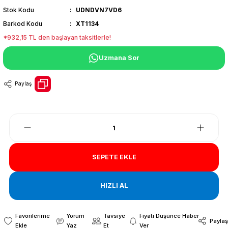
Stok Kodu
UDNDVN7VD6
Barkod Kodu
XT1134
*932,15 TL den başlayan taksitlerle!
Uzmana Sor
Paylaş
SEPETE EKLE
HIZLI AL
Yorum
Tavsiye
Fiyatı Düşünce Haber
Paylaş
Yaz
Et
Ver