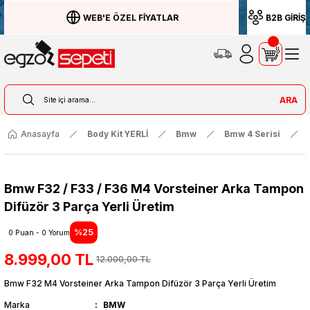
WEB'E ÖZEL FİYATLAR
B2B GİRİŞ
ARA
Anasayfa
Body Kit YERLİ
Bmw
Bmw 4 Serisi
Bmw F32 / F33 / F36 M4 Vorsteiner Arka Tampon
Difüzör 3 Parça Yerli Üretim
%25
0 Puan - 0 Yorum
8.999,00 TL
12.000,00 TL
Bmw F32 M4 Vorsteiner Arka Tampon Difüzör 3 Parça Yerli Üretim
Marka
BMW