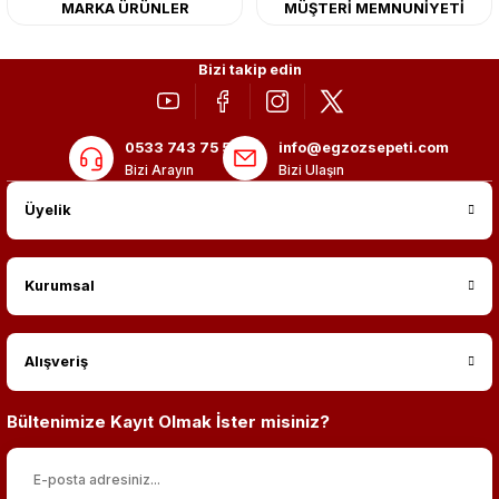
2.999,00 TL
MARKA ÜRÜNLER
MÜŞTERİ MEMNUNİYETİ
Bizi takip edin
0533 743 75 56
info@egzozsepeti.com
Bizi Arayın
Bizi Ulaşın
Üyelik
Kurumsal
Alışveriş
Bültenimize Kayıt Olmak İster misiniz?