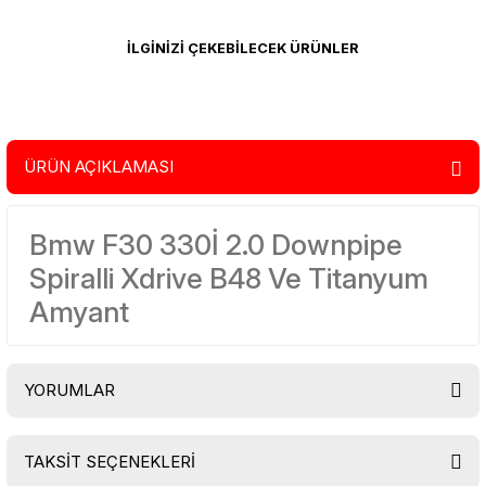
İLGİNİZİ ÇEKEBİLECEK ÜRÜNLER
0.0 Puan - 0 Yorum
Seramik Amyant Sargı Bezi Isı Koruma + SARMA İŞÇİLİĞİ HEDİYE
ÜRÜN AÇIKLAMASI
Bmw F30 330İ 2.0 Downpipe
3.998,00 TL
Spiralli Xdrive B48 Ve Titanyum
%50
1.999,00 TL
Amyant
0.0 Puan - 0 Yorum
YORUMLAR
Titanyum Egzoz Sargı Bezi Yüksek Isı Koruma + SARMA İŞÇİLİĞİ HEDİYE
TAKSİT SEÇENEKLERİ