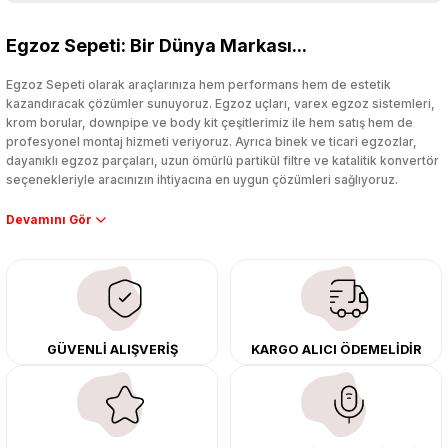
4.000,00 TL
Bu ürüne ilk yorumu siz yapın!
%25
2.999,00 TL
Egzoz Sepeti: Bir Dünya Markası...
Yorum Yaz
Egzoz Sepeti olarak araçlarınıza hem performans hem de estetik
kazandıracak çözümler sunuyoruz. Egzoz uçları, varex egzoz sistemleri,
0.0 Puan - 0 Yorum
krom borular, downpipe ve body kit çeşitlerimiz ile hem satış hem de
Titanyum Egzoz Sargı Bezi 10 Mt Yüksek Isı Koruma Özel Çırtlarıyla Birlikt
profesyonel montaj hizmeti veriyoruz. Ayrıca binek ve ticari egzozlar,
dayanıklı egzoz parçaları, uzun ömürlü partikül filtre ve katalitik konvertör
seçenekleriyle aracınızın ihtiyacına en uygun çözümleri sağlıyoruz.
Performans artışı isteyen sürücüler için özel performans egzozları ve
6.000,00 TL
%17
downpipe sistemlerimiz, ağır iş koşulları için ise dayanıklı ağır vasıta
4.999,00 TL
egzoz ve iş makinası egzozları sunuyoruz. Eski parçalarınızı uygun fiyatlı
çıkma orijinal ürünler ile yenileyebilir, body kit uygulamalarıyla aracınızın
tasarımını ve aerodinamisini üst seviyeye taşıyabilirsiniz.
0.0 Puan - 0 Yorum
Tüm ürünlerimiz orijinal, dayanıklı ve uzun ömürlüdür. İstanbul’daki montaj
Seramik Amyant Sargı Bezi Isı Koruma 10 Mt Genişlik 5 CM
GÜVENLİ ALIŞVERİŞ
KARGO ALICI ÖDEMELİDİR
merkezimizde profesyonel montaj yapıyor, Türkiye’nin her yerine güvenli
kargo ile teslimat gerçekleştiriyoruz. Aracınıza değer katmak için doğru
adres: Egzoz Sepeti.
5.000,00 TL
%40