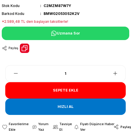
Stok Kodu
C2MZM87W7Y
Barkod Kodu
BMWG20530S2K2V
*2.589,48 TL den başlayan taksitlerle!
Uzmana Sor
Paylaş
SEPETE EKLE
HIZLI AL
Yorum
Tavsiye
Fiyatı Düşünce Haber
Paylaş
Yaz
Et
Ver