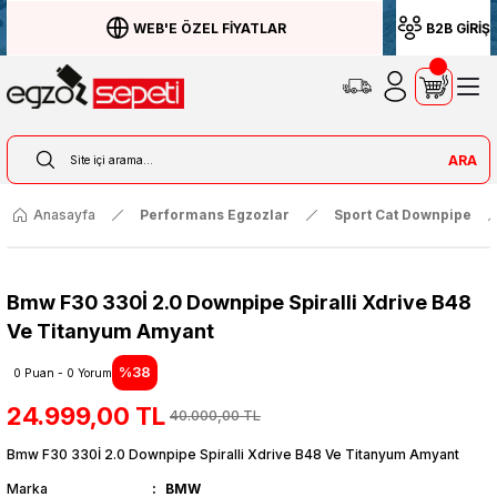
WEB'E ÖZEL FİYATLAR
B2B GİRİŞ
ARA
Anasayfa
Performans Egzozlar
Sport Cat Downpipe
Bmw F30 330İ 2.0 Downpipe Spiralli Xdrive B48
Ve Titanyum Amyant
%38
0 Puan - 0 Yorum
24.999,00 TL
40.000,00 TL
Bmw F30 330İ 2.0 Downpipe Spiralli Xdrive B48 Ve Titanyum Amyant
Marka
BMW