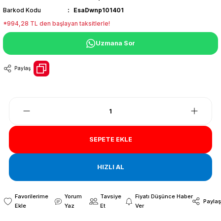
Barkod Kodu
EsaDwnp101401
*994,28 TL den başlayan taksitlerle!
Uzmana Sor
Paylaş
SEPETE EKLE
HIZLI AL
Yorum
Tavsiye
Fiyatı Düşünce Haber
Paylaş
Yaz
Et
Ver