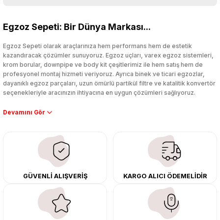
Bu ürüne ilk yorumu siz yapın!
Egzoz Sepeti: Bir Dünya Markası...
0.0 Puan - 0 Yorum
Yorum Yaz
Egzoz Sepeti olarak araçlarınıza hem performans hem de estetik
Titanyum Egzoz Sargı Bezi 10 Mt Yüksek Isı Koruma Özel Çırtlarıyla Birlikt
kazandıracak çözümler sunuyoruz. Egzoz uçları, varex egzoz sistemleri,
krom borular, downpipe ve body kit çeşitlerimiz ile hem satış hem de
profesyonel montaj hizmeti veriyoruz. Ayrıca binek ve ticari egzozlar,
dayanıklı egzoz parçaları, uzun ömürlü partikül filtre ve katalitik konvertör
seçenekleriyle aracınızın ihtiyacına en uygun çözümleri sağlıyoruz.
6.000,00 TL
%17
4.999,00 TL
Performans artışı isteyen sürücüler için özel performans egzozları ve
downpipe sistemlerimiz, ağır iş koşulları için ise dayanıklı ağır vasıta
egzoz ve iş makinası egzozları sunuyoruz. Eski parçalarınızı uygun fiyatlı
çıkma orijinal ürünler ile yenileyebilir, body kit uygulamalarıyla aracınızın
0.0 Puan - 0 Yorum
tasarımını ve aerodinamisini üst seviyeye taşıyabilirsiniz.
Seramik Amyant Sargı Bezi Isı Koruma 10 Mt Genişlik 5 CM
Tüm ürünlerimiz orijinal, dayanıklı ve uzun ömürlüdür. İstanbul’daki montaj
GÜVENLİ ALIŞVERİŞ
KARGO ALICI ÖDEMELİDİR
merkezimizde profesyonel montaj yapıyor, Türkiye’nin her yerine güvenli
kargo ile teslimat gerçekleştiriyoruz. Aracınıza değer katmak için doğru
adres: Egzoz Sepeti.
5.000,00 TL
%40
2.999,00 TL