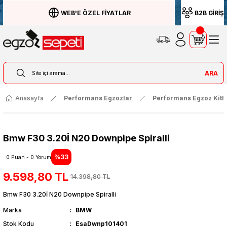
WEB'E ÖZEL FİYATLAR
B2B GİRİŞ
ARA
Anasayfa
Performans Egzozlar
Performans Egzoz Kitle
Bmw F30 3.20İ N20 Downpipe Spiralli
%33
0 Puan - 0 Yorum
9.598,80 TL
14.398,80 TL
Bmw F30 3.20İ N20 Downpipe Spiralli
Marka
BMW
Stok Kodu
EsaDwnp101401