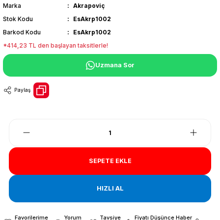
Marka
Akrapoviç
Stok Kodu
EsAkrp1002
Barkod Kodu
EsAkrp1002
*414,23 TL den başlayan taksitlerle!
Uzmana Sor
Paylaş
SEPETE EKLE
HIZLI AL
Yorum
Tavsiye
Fiyatı Düşünce Haber