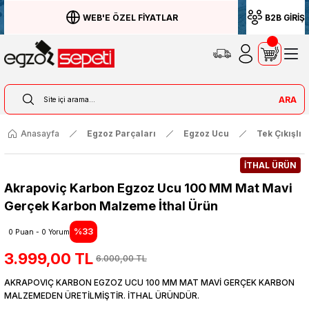
WEB'E ÖZEL FİYATLAR
B2B GİRİŞ
ARA
Anasayfa
Egzoz Parçaları
Egzoz Ucu
Tek Çıkışlı
İTHAL ÜRÜN
Akrapoviç Karbon Egzoz Ucu 100 MM Mat Mavi
Gerçek Karbon Malzeme İthal Ürün
%33
0 Puan - 0 Yorum
3.999,00 TL
6.000,00 TL
AKRAPOVIÇ KARBON EGZOZ UCU 100 MM MAT MAVİ GERÇEK KARBON
MALZEMEDEN ÜRETİLMİŞTİR. İTHAL ÜRÜNDÜR.