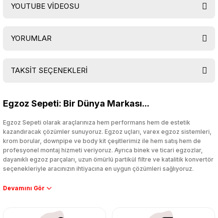
YOUTUBE VİDEOSU
YORUMLAR
ÜRÜN MONTAJ VİDEOSU
TAKSİT SEÇENEKLERİ
Bu ürüne ilk yorumu siz yapın!
Egzoz Sepeti: Bir Dünya Markası...
Yorum Yaz
Egzoz Sepeti olarak araçlarınıza hem performans hem de estetik
kazandıracak çözümler sunuyoruz. Egzoz uçları, varex egzoz sistemleri,
krom borular, downpipe ve body kit çeşitlerimiz ile hem satış hem de
profesyonel montaj hizmeti veriyoruz. Ayrıca binek ve ticari egzozlar,
dayanıklı egzoz parçaları, uzun ömürlü partikül filtre ve katalitik konvertör
seçenekleriyle aracınızın ihtiyacına en uygun çözümleri sağlıyoruz.
Performans artışı isteyen sürücüler için özel performans egzozları ve
downpipe sistemlerimiz, ağır iş koşulları için ise dayanıklı ağır vasıta
egzoz ve iş makinası egzozları sunuyoruz. Eski parçalarınızı uygun fiyatlı
çıkma orijinal ürünler ile yenileyebilir, body kit uygulamalarıyla aracınızın