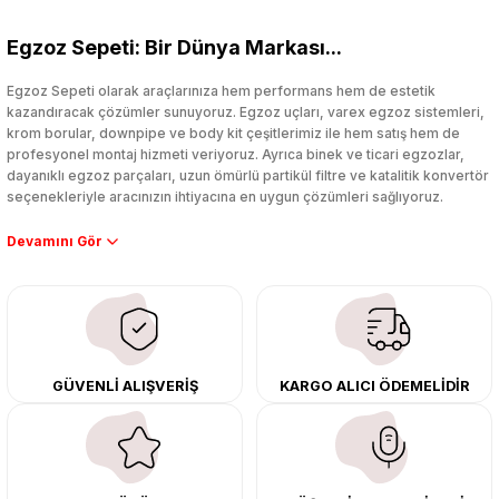
Bu ürüne ilk yorumu siz yapın!
Egzoz Sepeti: Bir Dünya Markası...
Yorum Yaz
Egzoz Sepeti olarak araçlarınıza hem performans hem de estetik
kazandıracak çözümler sunuyoruz. Egzoz uçları, varex egzoz sistemleri,
krom borular, downpipe ve body kit çeşitlerimiz ile hem satış hem de
profesyonel montaj hizmeti veriyoruz. Ayrıca binek ve ticari egzozlar,
dayanıklı egzoz parçaları, uzun ömürlü partikül filtre ve katalitik konvertör
seçenekleriyle aracınızın ihtiyacına en uygun çözümleri sağlıyoruz.
Performans artışı isteyen sürücüler için özel performans egzozları ve
downpipe sistemlerimiz, ağır iş koşulları için ise dayanıklı ağır vasıta
egzoz ve iş makinası egzozları sunuyoruz. Eski parçalarınızı uygun fiyatlı
çıkma orijinal ürünler ile yenileyebilir, body kit uygulamalarıyla aracınızın
tasarımını ve aerodinamisini üst seviyeye taşıyabilirsiniz.
Tüm ürünlerimiz orijinal, dayanıklı ve uzun ömürlüdür. İstanbul’daki montaj
GÜVENLİ ALIŞVERİŞ
KARGO ALICI ÖDEMELİDİR
merkezimizde profesyonel montaj yapıyor, Türkiye’nin her yerine güvenli
kargo ile teslimat gerçekleştiriyoruz. Aracınıza değer katmak için doğru
adres: Egzoz Sepeti.