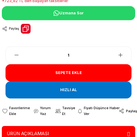
*723,92 TL den başlayan taksitlerle!
Uzmana Sor
Paylaş
SEPETE EKLE
HIZLI AL
Yorum
Tavsiye
Fiyatı Düşünce Haber
Paylaş
Yaz
Et
Ver
ÜRÜN AÇIKLAMASI