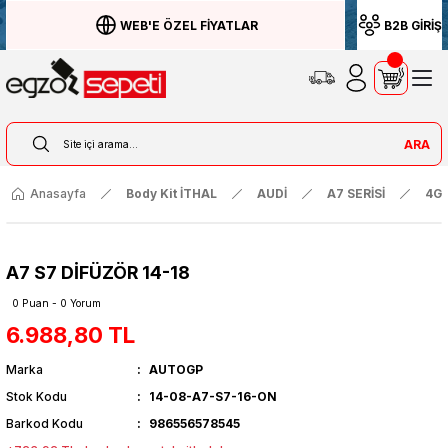
WEB'E ÖZEL FİYATLAR
B2B GİRİŞ
ARA
Anasayfa
Body Kit İTHAL
AUDİ
A7 SERİSİ
4G 
A7 S7 DİFÜZÖR 14-18
0 Puan - 0 Yorum
6.988,80 TL
Marka
AUTOGP
Stok Kodu
14-08-A7-S7-16-ON
Barkod Kodu
986556578545