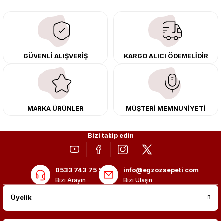
downpipe sistemlerimiz, ağır iş koşulları için ise dayanıklı ağır vasıta
egzoz ve iş makinası egzozları sunuyoruz. Eski parçalarınızı uygun fiyatlı
çıkma orijinal ürünler ile yenileyebilir, body kit uygulamalarıyla aracınızın
tasarımını ve aerodinamisini üst seviyeye taşıyabilirsiniz.
Tüm ürünlerimiz orijinal, dayanıklı ve uzun ömürlüdür. İstanbul’daki montaj
GÜVENLİ ALIŞVERİŞ
KARGO ALICI ÖDEMELİDİR
merkezimizde profesyonel montaj yapıyor, Türkiye’nin her yerine güvenli
kargo ile teslimat gerçekleştiriyoruz. Aracınıza değer katmak için doğru
adres: Egzoz Sepeti.
MARKA ÜRÜNLER
MÜŞTERİ MEMNUNİYETİ
Bizi takip edin
0533 743 75 56
info@egzozsepeti.com
Bizi Arayın
Bizi Ulaşın
Üyelik