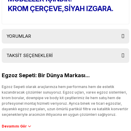
KROM ÇERÇEVE,SİYAH IZGARA.
YORUMLAR
TAKSİT SEÇENEKLERİ
Bu ürüne ilk yorumu siz yapın!
Egzoz Sepeti: Bir Dünya Markası...
Yorum Yaz
Egzoz Sepeti olarak araçlarınıza hem performans hem de estetik
kazandıracak çözümler sunuyoruz. Egzoz uçları, varex egzoz sistemleri,
krom borular, downpipe ve body kit çeşitlerimiz ile hem satış hem de
profesyonel montaj hizmeti veriyoruz. Ayrıca binek ve ticari egzozlar,
dayanıklı egzoz parçaları, uzun ömürlü partikül filtre ve katalitik konvertör
seçenekleriyle aracınızın ihtiyacına en uygun çözümleri sağlıyoruz.
Performans artışı isteyen sürücüler için özel performans egzozları ve