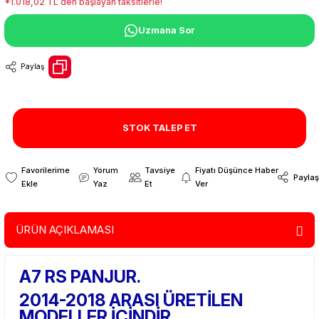
*1.018,02 TL den başlayan taksitlerle!
Uzmana Sor
Paylaş
STOK TALEP ET
Yorum
Tavsiye
Fiyatı Düşünce Haber
Paylaş
Yaz
Et
Ver
ÜRÜN AÇIKLAMASI
A7 RS PANJUR.
2014-2018 ARASI ÜRETİLEN
MODELLER İÇİNDİR.