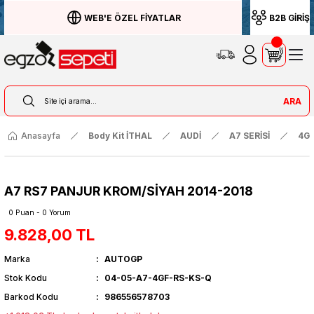
WEB'E ÖZEL FİYATLAR
B2B GİRİŞ
ARA
Anasayfa
Body Kit İTHAL
AUDİ
A7 SERİSİ
4G 
A7 RS7 PANJUR KROM/SİYAH 2014-2018
0 Puan - 0 Yorum
9.828,00 TL
Marka
AUTOGP
Stok Kodu
04-05-A7-4GF-RS-KS-Q
Barkod Kodu
986556578703