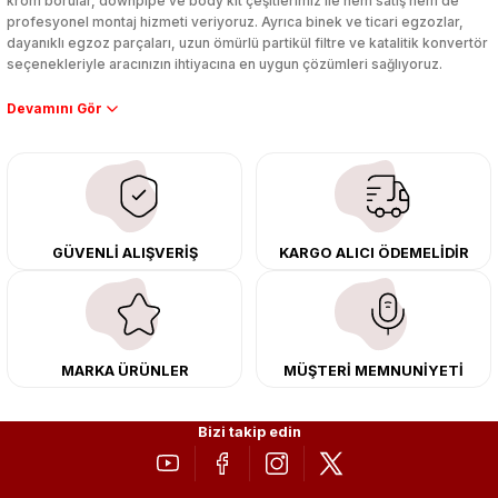
krom borular, downpipe ve body kit çeşitlerimiz ile hem satış hem de
profesyonel montaj hizmeti veriyoruz. Ayrıca binek ve ticari egzozlar,
dayanıklı egzoz parçaları, uzun ömürlü partikül filtre ve katalitik konvertör
seçenekleriyle aracınızın ihtiyacına en uygun çözümleri sağlıyoruz.
Performans artışı isteyen sürücüler için özel performans egzozları ve
downpipe sistemlerimiz, ağır iş koşulları için ise dayanıklı ağır vasıta
egzoz ve iş makinası egzozları sunuyoruz. Eski parçalarınızı uygun fiyatlı
çıkma orijinal ürünler ile yenileyebilir, body kit uygulamalarıyla aracınızın
tasarımını ve aerodinamisini üst seviyeye taşıyabilirsiniz.
Tüm ürünlerimiz orijinal, dayanıklı ve uzun ömürlüdür. İstanbul’daki montaj
GÜVENLİ ALIŞVERİŞ
KARGO ALICI ÖDEMELİDİR
merkezimizde profesyonel montaj yapıyor, Türkiye’nin her yerine güvenli
kargo ile teslimat gerçekleştiriyoruz. Aracınıza değer katmak için doğru
adres: Egzoz Sepeti.
MARKA ÜRÜNLER
MÜŞTERİ MEMNUNİYETİ
Bizi takip edin