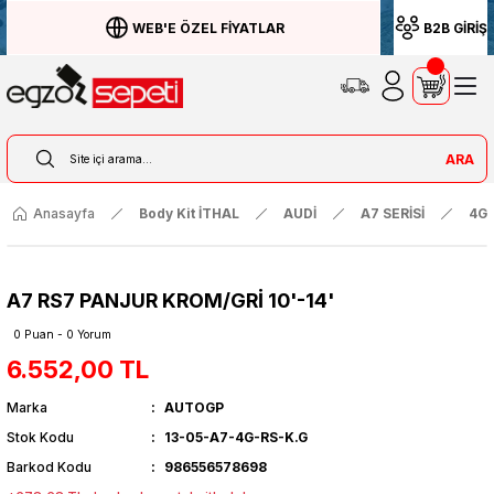
WEB'E ÖZEL FİYATLAR
B2B GİRİŞ
ARA
Anasayfa
Body Kit İTHAL
AUDİ
A7 SERİSİ
4G 
A7 RS7 PANJUR KROM/GRİ 10'-14'
0 Puan - 0 Yorum
6.552,00 TL
Marka
AUTOGP
Stok Kodu
13-05-A7-4G-RS-K.G
Barkod Kodu
986556578698