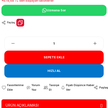
*678,68 TL den başlayan taksitlerle!
Uzmana Sor
Paylaş
SEPETE EKLE
HIZLI AL
Yorum
Tavsiye
Fiyatı Düşünce Haber
Paylaş
Yaz
Et
Ver
ÜRÜN AÇIKLAMASI