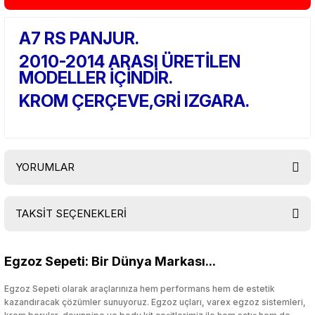
A7 RS PANJUR.
2010-2014 ARASI ÜRETİLEN
MODELLER İÇİNDİR.
KROM ÇERÇEVE,GRİ IZGARA.
YORUMLAR
TAKSİT SEÇENEKLERİ
Bu ürüne ilk yorumu siz yapın!
Egzoz Sepeti: Bir Dünya Markası...
Yorum Yaz
Egzoz Sepeti olarak araçlarınıza hem performans hem de estetik
kazandıracak çözümler sunuyoruz. Egzoz uçları, varex egzoz sistemleri,