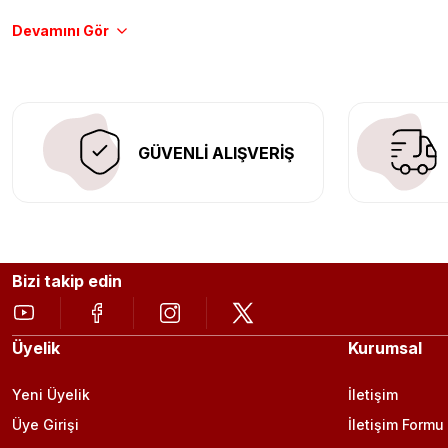
Tüm ürünlerimiz orijinal, dayanıklı ve uzun ömürlüdür. İstanbu
Aracınıza değer katmak için doğru adres: Egzoz Sepeti.
GÜVENLİ ALIŞVERİŞ
Bizi takip edin
Üyelik
Kurumsal
Yeni Üyelik
İletişim
Üye Girişi
İletişim Formu