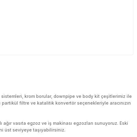
stemleri, krom borular, downpipe ve body kit çeşitlerimiz ile
artikül filtre ve katalitik konvertör seçenekleriyle aracınızın
lı ağır vasıta egzoz ve iş makinası egzozları sunuyoruz. Eski
ni üst seviyeye taşıyabilirsiniz.