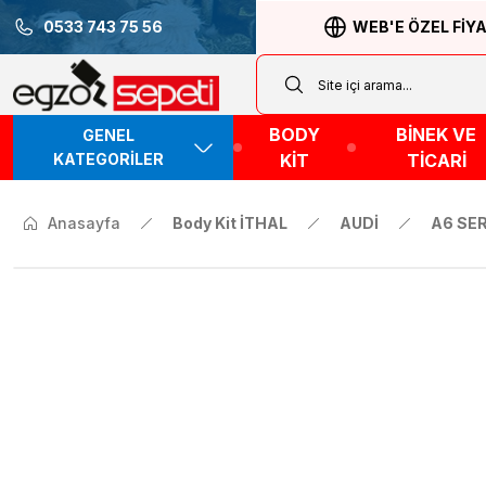
0533 743 75 56
WEB'E ÖZEL FİY
BODY
BİNEK VE
GENEL
KATEGORİLER
KİT
TİCARİ
Anasayfa
Body Kit İTHAL
AUDİ
A6 SER