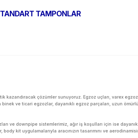
N STANDART TAMPONLAR
Bu ürüne ilk yorumu siz yapın!
k kazandıracak çözümler sunuyoruz. Egzoz uçları, varex egzoz si
inek ve ticari egzozlar, dayanıklı egzoz parçaları, uzun ömürlü p
Yorum Yaz
arı ve downpipe sistemlerimiz, ağır iş koşulları için ise dayanık
lir, body kit uygulamalarıyla aracınızın tasarımını ve aerodinamisi