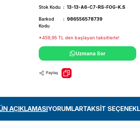
Stok Kodu
13-13-A6-C7-RS-FOG-K.S
Barkod
986556578739
Kodu
*459,95 TL den başlayan taksitlerle!
Uzmana Sor
Paylaş
ÜN AÇIKLAMASI
YORUMLAR
TAKSİT SEÇENEKL