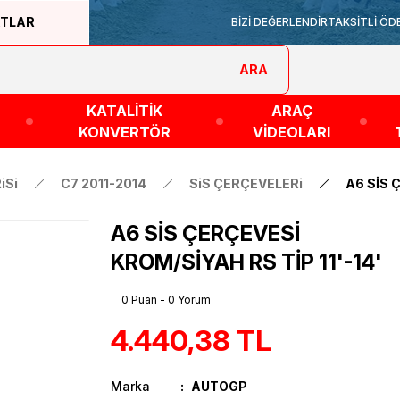
ATLAR
BİZİ DEĞERLENDİR
TAKSİTLİ ÖD
ARA
KATALİTİK
ARAÇ
KONVERTÖR
VİDEOLARI
iSi
C7 2011-2014
SiS ÇERÇEVELERi
A6 SİS 
A6 SİS ÇERÇEVESİ
KROM/SİYAH RS TİP 11'-14'
0 Puan - 0 Yorum
4.440,38 TL
Marka
AUTOGP