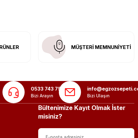
n her yerine güvenli kargo ile teslimat gerçekleştiriyoruz.
RÜNLER
MÜŞTERİ MEMNUNİYETİ
0533 743 75 56
info@egzozsepeti.
Bizi Arayın
Bizi Ulaşın
Bültenimize Kayıt Olmak İster
misiniz?