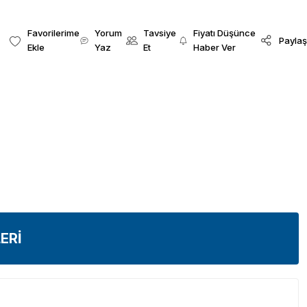
Yorum
Tavsiye
Fiyatı Düşünce
Paylaş
Yaz
Et
Haber Ver
ERİ