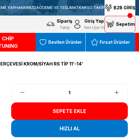
B2B GİRİŞ
EME YAP
HAKKIMIZDA
ÖDEME VE TESLİMAT
KARGO TAKİP
Sipariş
Giriş Yap
Sepetim
Takip
Yeni Üye Ol
CHİP
Sevilen Ürünler
Fırsat Ürünler
TUNING
ÇERÇEVESİ KROM/SİYAH RS TİP 11'-14'
SEPETE EKLE
HIZLI AL