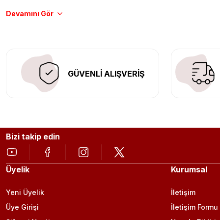
Tüm ürünlerimiz orijinal, dayanıklı ve uzun ömürlüdür. İstanbu
Aracınıza değer katmak için doğru adres: Egzoz Sepeti.
GÜVENLİ ALIŞVERİŞ
Bizi takip edin
Üyelik
Kurumsal
Yeni Üyelik
İletişim
Üye Girişi
İletişim Formu