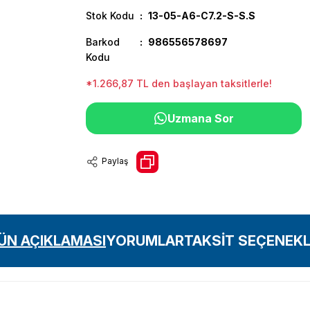
Stok Kodu
13-05-A6-C7.2-S-S.S
Barkod
986556578697
Kodu
*1.266,87 TL den başlayan taksitlerle!
Uzmana Sor
Paylaş
ÜN AÇIKLAMASI
YORUMLAR
TAKSİT SEÇENEKL