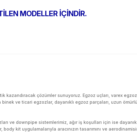
TİLEN MODELLER İÇİNDİR.
Bu ürüne ilk yorumu siz yapın!
k kazandıracak çözümler sunuyoruz. Egzoz uçları, varex egzoz si
inek ve ticari egzozlar, dayanıklı egzoz parçaları, uzun ömürlü p
Yorum Yaz
arı ve downpipe sistemlerimiz, ağır iş koşulları için ise dayanık
lir, body kit uygulamalarıyla aracınızın tasarımını ve aerodinamisi