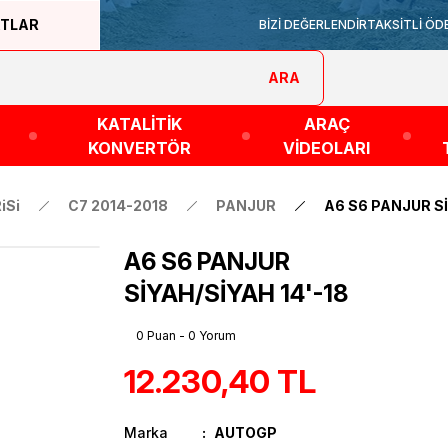
ATLAR
BİZİ DEĞERLENDİR
TAKSİTLİ ÖD
ARA
KATALİTİK
ARAÇ
KONVERTÖR
VİDEOLARI
iSi
C7 2014-2018
PANJUR
A6 S6 PANJUR Sİ
A6 S6 PANJUR
SİYAH/SİYAH 14'-18
0 Puan - 0 Yorum
12.230,40 TL
Marka
AUTOGP