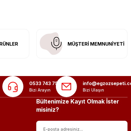
n her yerine güvenli kargo ile teslimat gerçekleştiriyoruz.
RÜNLER
MÜŞTERİ MEMNUNİYETİ
0533 743 75 56
info@egzozsepeti.
Bizi Arayın
Bizi Ulaşın
Bültenimize Kayıt Olmak İster
misiniz?