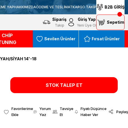
B2B GİRİŞ
EME YAP
HAKKIMIZDA
ÖDEME VE TESLİMAT
KARGO TAKİP
Sipariş
Giriş Yap
Sepetim
Takip
Yeni Üye Ol
CHİP
Sevilen Ürünler
Fırsat Ürünler
TUNING
YAH/SİYAH 14'-18
STOK TALEP ET
Yorum
Tavsiye
Fiyatı Düşünce
Paylaş
Yaz
Et
Haber Ver