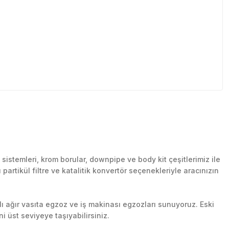
stemleri, krom borular, downpipe ve body kit çeşitlerimiz ile
artikül filtre ve katalitik konvertör seçenekleriyle aracınızın
lı ağır vasıta egzoz ve iş makinası egzozları sunuyoruz. Eski
ni üst seviyeye taşıyabilirsiniz.