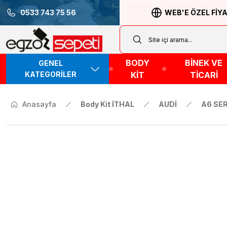
0533 743 75 56
WEB'E ÖZEL FİY
BODY
BİNEK VE
GENEL
KATEGORİLER
KİT
TİCARİ
Anasayfa
Body Kit İTHAL
AUDİ
A6 SER