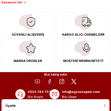
Performans artışı isteyen sürücüler için özel performans egzozları ve
downpipe sistemlerimiz, ağır iş koşulları için ise dayanıklı ağır vasıta
egzoz ve iş makinası egzozları sunuyoruz. Eski parçalarınızı uygun fiyatlı
çıkma orijinal ürünler ile yenileyebilir, body kit uygulamalarıyla aracınızın
tasarımını ve aerodinamisini üst seviyeye taşıyabilirsiniz.
Tüm ürünlerimiz orijinal, dayanıklı ve uzun ömürlüdür. İstanbul’daki montaj
GÜVENLİ ALIŞVERİŞ
KARGO ALICI ÖDEMELİDİR
merkezimizde profesyonel montaj yapıyor, Türkiye’nin her yerine güvenli
kargo ile teslimat gerçekleştiriyoruz. Aracınıza değer katmak için doğru
adres: Egzoz Sepeti.
MARKA ÜRÜNLER
MÜŞTERİ MEMNUNİYETİ
Bizi takip edin
0533 743 75 56
info@egzozsepeti.com
Bizi Arayın
Bizi Ulaşın
Üyelik