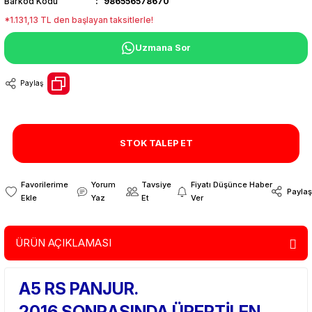
Barkod Kodu
986556578670
*1.131,13 TL den başlayan taksitlerle!
Uzmana Sor
Paylaş
STOK TALEP ET
Yorum
Tavsiye
Fiyatı Düşünce Haber
Paylaş
Yaz
Et
Ver
ÜRÜN AÇIKLAMASI
A5 RS PANJUR.
2016 SONRASINDA ÜRERTİLEN