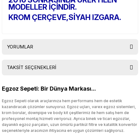
MODELLER İÇİNDİR.
KROM ÇERÇEVE,SİYAH IZGARA.
YORUMLAR
TAKSİT SEÇENEKLERİ
Bu ürüne ilk yorumu siz yapın!
Egzoz Sepeti: Bir Dünya Markası...
Yorum Yaz
Egzoz Sepeti olarak araçlarınıza hem performans hem de estetik
kazandıracak çözümler sunuyoruz. Egzoz uçları, varex egzoz sistemleri,
krom borular, downpipe ve body kit çeşitlerimiz ile hem satış hem de
profesyonel montaj hizmeti veriyoruz. Ayrıca binek ve ticari egzozlar,
dayanıklı egzoz parçaları, uzun ömürlü partikül filtre ve katalitik konvertör
seçenekleriyle aracınızın ihtiyacına en uygun çözümleri sağlıyoruz.