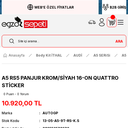
WEB'E ÖZEL FİYATLAR
B2B GİRİŞ
ARA
Anasayfa
Body Kit İTHAL
AUDİ
A5 SERiSi
A5 
A5 RS5 PANJUR KROM/SİYAH 16-ON QUATTRO
STİCKER
0 Puan - 0 Yorum
10.920,00 TL
Marka
AUTOGP
Stok Kodu
13-05-A5-9T-RS-K.S