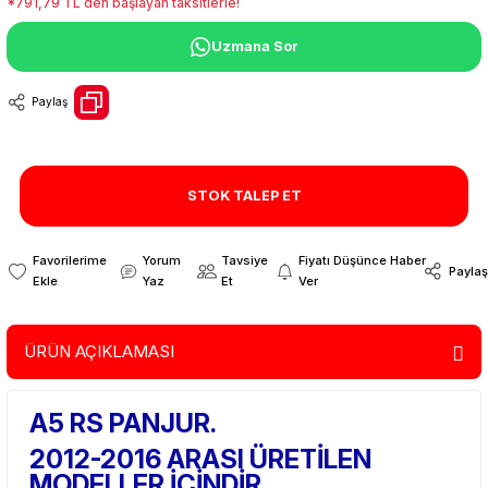
*791,79 TL den başlayan taksitlerle!
Uzmana Sor
Paylaş
STOK TALEP ET
Yorum
Tavsiye
Fiyatı Düşünce Haber
Paylaş
Yaz
Et
Ver
ÜRÜN AÇIKLAMASI
A5 RS PANJUR.
2012-2016 ARASI ÜRETİLEN
MODELLER İÇİNDİR.