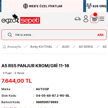
WEB'E ÖZEL FİYATLAR
B2B GİRİŞ
ARA
Anasayfa
Body Kit İTHAL
AUDİ
A5 SERiSi
A5 
A5 RS5 PANJUR KROM/GRİ 11-16
0 Puan - 0 Yorum
7.644,00 TL
Marka
AUTOGP
Stok Kodu
04-05-A5-B7.2-RS-SİL
Barkod Kodu
986556578663