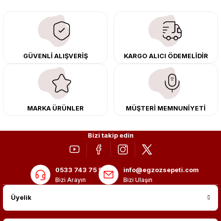
downpipe sistemlerimiz, ağır iş koşulları için ise dayanıklı ağır vasıta
egzoz ve iş makinası egzozları sunuyoruz. Eski parçalarınızı uygun fiyatlı
çıkma orijinal ürünler ile yenileyebilir, body kit uygulamalarıyla aracınızın
tasarımını ve aerodinamisini üst seviyeye taşıyabilirsiniz.
Tüm ürünlerimiz orijinal, dayanıklı ve uzun ömürlüdür. İstanbul’daki montaj
GÜVENLİ ALIŞVERİŞ
KARGO ALICI ÖDEMELİDİR
merkezimizde profesyonel montaj yapıyor, Türkiye’nin her yerine güvenli
kargo ile teslimat gerçekleştiriyoruz. Aracınıza değer katmak için doğru
adres: Egzoz Sepeti.
MARKA ÜRÜNLER
MÜŞTERİ MEMNUNİYETİ
Bizi takip edin
0533 743 75 56
info@egzozsepeti.com
Bizi Arayın
Bizi Ulaşın
Üyelik