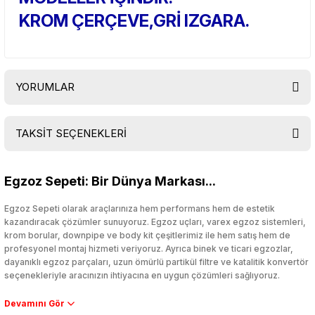
KROM ÇERÇEVE,GRİ IZGARA.
YORUMLAR
TAKSİT SEÇENEKLERİ
Bu ürüne ilk yorumu siz yapın!
Egzoz Sepeti: Bir Dünya Markası...
Yorum Yaz
Egzoz Sepeti olarak araçlarınıza hem performans hem de estetik
kazandıracak çözümler sunuyoruz. Egzoz uçları, varex egzoz sistemleri,
krom borular, downpipe ve body kit çeşitlerimiz ile hem satış hem de
profesyonel montaj hizmeti veriyoruz. Ayrıca binek ve ticari egzozlar,
dayanıklı egzoz parçaları, uzun ömürlü partikül filtre ve katalitik konvertör
seçenekleriyle aracınızın ihtiyacına en uygun çözümleri sağlıyoruz.
Performans artışı isteyen sürücüler için özel performans egzozları ve