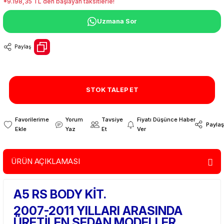
*9.198,35 TL den başlayan taksitlerle!
Uzmana Sor
Paylaş
STOK TALEP ET
Yorum
Tavsiye
Fiyatı Düşünce Haber
Paylaş
Yaz
Et
Ver
ÜRÜN AÇIKLAMASI
A5 RS BODY KİT.
2007-2011 YILLARI ARASINDA
ÜRETİLEN SEDAN MODELLER