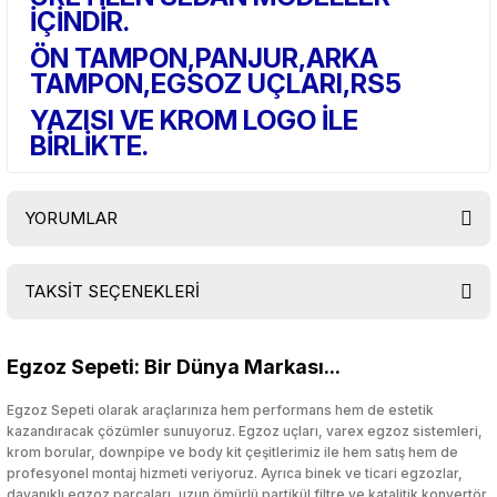
İÇİNDİR.
ÖN TAMPON,PANJUR,ARKA
TAMPON,EGSOZ UÇLARI,RS5
YAZISI VE KROM LOGO İLE
BİRLİKTE.
YORUMLAR
TAKSİT SEÇENEKLERİ
Bu ürüne ilk yorumu siz yapın!
Egzoz Sepeti: Bir Dünya Markası...
Yorum Yaz
Egzoz Sepeti olarak araçlarınıza hem performans hem de estetik
kazandıracak çözümler sunuyoruz. Egzoz uçları, varex egzoz sistemleri,
krom borular, downpipe ve body kit çeşitlerimiz ile hem satış hem de
profesyonel montaj hizmeti veriyoruz. Ayrıca binek ve ticari egzozlar,
dayanıklı egzoz parçaları, uzun ömürlü partikül filtre ve katalitik konvertör