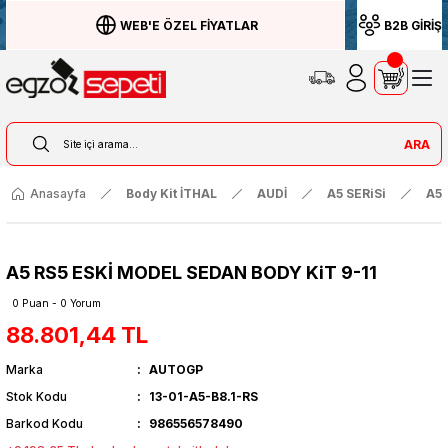
WEB'E ÖZEL FİYATLAR
B2B GİRİŞ
ARA
Anasayfa
Body Kit İTHAL
AUDİ
A5 SERiSi
A5
A5 RS5 ESKİ MODEL SEDAN BODY KiT 9-11
0 Puan - 0 Yorum
88.801,44 TL
Marka
AUTOGP
Stok Kodu
13-01-A5-B8.1-RS
Barkod Kodu
986556578490