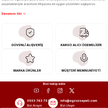
seçenekleriyle aracınızın ihtiyacına en uygun çözümleri sağlıyoruz.
Performans artışı isteyen sürücüler için özel performans egzozları ve
downpipe sistemlerimiz, ağır iş koşulları için ise dayanıklı ağır vasıta
egzoz ve iş makinası egzozları sunuyoruz. Eski parçalarınızı uygun fiyatlı
çıkma orijinal ürünler ile yenileyebilir, body kit uygulamalarıyla aracınızın
tasarımını ve aerodinamisini üst seviyeye taşıyabilirsiniz.
Tüm ürünlerimiz orijinal, dayanıklı ve uzun ömürlüdür. İstanbul’daki montaj
GÜVENLİ ALIŞVERİŞ
KARGO ALICI ÖDEMELİDİR
merkezimizde profesyonel montaj yapıyor, Türkiye’nin her yerine güvenli
kargo ile teslimat gerçekleştiriyoruz. Aracınıza değer katmak için doğru
adres: Egzoz Sepeti.
MARKA ÜRÜNLER
MÜŞTERİ MEMNUNİYETİ
Bizi takip edin
0533 743 75 56
info@egzozsepeti.com
Bizi Arayın
Bizi Ulaşın