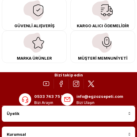
çıkma orijinal ürünler ile yenileyebilir, body kit uygulamalarıyla aracınızın
tasarımını ve aerodinamisini üst seviyeye taşıyabilirsiniz.
Tüm ürünlerimiz orijinal, dayanıklı ve uzun ömürlüdür. İstanbul’daki montaj
GÜVENLİ ALIŞVERİŞ
KARGO ALICI ÖDEMELİDİR
merkezimizde profesyonel montaj yapıyor, Türkiye’nin her yerine güvenli
kargo ile teslimat gerçekleştiriyoruz. Aracınıza değer katmak için doğru
adres: Egzoz Sepeti.
MARKA ÜRÜNLER
MÜŞTERİ MEMNUNİYETİ
Bizi takip edin
0533 743 75 56
info@egzozsepeti.com
Bizi Arayın
Bizi Ulaşın
Üyelik
Kurumsal