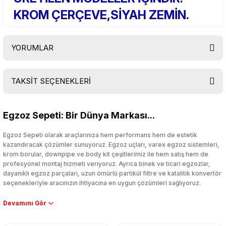
KROM ÇERÇEVE,SİYAH ZEMİN.
YORUMLAR
TAKSİT SEÇENEKLERİ
Bu ürüne ilk yorumu siz yapın!
Egzoz Sepeti: Bir Dünya Markası...
Yorum Yaz
Egzoz Sepeti olarak araçlarınıza hem performans hem de estetik
kazandıracak çözümler sunuyoruz. Egzoz uçları, varex egzoz sistemleri,
krom borular, downpipe ve body kit çeşitlerimiz ile hem satış hem de
profesyonel montaj hizmeti veriyoruz. Ayrıca binek ve ticari egzozlar,
dayanıklı egzoz parçaları, uzun ömürlü partikül filtre ve katalitik konvertör
seçenekleriyle aracınızın ihtiyacına en uygun çözümleri sağlıyoruz.
Performans artışı isteyen sürücüler için özel performans egzozları ve
downpipe sistemlerimiz, ağır iş koşulları için ise dayanıklı ağır vasıta
egzoz ve iş makinası egzozları sunuyoruz. Eski parçalarınızı uygun fiyatlı