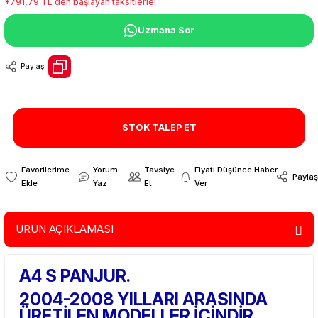
*791,79 TL den başlayan taksitlerle!
Uzmana Sor
Paylaş
STOK TALEP ET
Yorum
Tavsiye
Fiyatı Düşünce Haber
Paylaş
Yaz
Et
Ver
ÜRÜN AÇIKLAMASI
A4 S PANJUR.
2004-2008 YILLARI ARASINDA
ÜRETİLEN MODELLER İÇİNDİR.