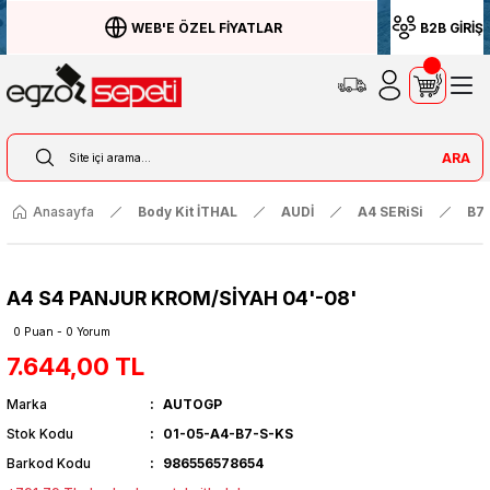
WEB'E ÖZEL FİYATLAR
B2B GİRİŞ
ARA
Anasayfa
Body Kit İTHAL
AUDİ
A4 SERiSi
B7
A4 S4 PANJUR KROM/SİYAH 04'-08'
0 Puan - 0 Yorum
7.644,00 TL
Marka
AUTOGP
Stok Kodu
01-05-A4-B7-S-KS
Barkod Kodu
986556578654