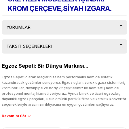
KROM ÇERÇEVE,SİYAH IZGARA.
YORUMLAR
TAKSİT SEÇENEKLERİ
Bu ürüne ilk yorumu siz yapın!
Egzoz Sepeti: Bir Dünya Markası...
Yorum Yaz
Egzoz Sepeti olarak araçlarınıza hem performans hem de estetik
kazandıracak çözümler sunuyoruz. Egzoz uçları, varex egzoz sistemleri,
krom borular, downpipe ve body kit çeşitlerimiz ile hem satış hem de
profesyonel montaj hizmeti veriyoruz. Ayrıca binek ve ticari egzozlar,
dayanıklı egzoz parçaları, uzun ömürlü partikül filtre ve katalitik konvertör
seçenekleriyle aracınızın ihtiyacına en uygun çözümleri sağlıyoruz.
Performans artışı isteyen sürücüler için özel performans egzozları ve
downpipe sistemlerimiz, ağır iş koşulları için ise dayanıklı ağır vasıta
egzoz ve iş makinası egzozları sunuyoruz. Eski parçalarınızı uygun fiyatlı