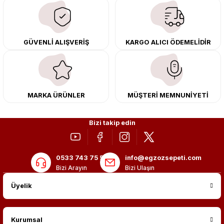
çıkma orijinal ürünler ile yenileyebilir, body kit uygulamalarıyla aracınızın
tasarımını ve aerodinamisini üst seviyeye taşıyabilirsiniz.
Tüm ürünlerimiz orijinal, dayanıklı ve uzun ömürlüdür. İstanbul’daki montaj
GÜVENLİ ALIŞVERİŞ
KARGO ALICI ÖDEMELİDİR
merkezimizde profesyonel montaj yapıyor, Türkiye’nin her yerine güvenli
kargo ile teslimat gerçekleştiriyoruz. Aracınıza değer katmak için doğru
adres: Egzoz Sepeti.
MARKA ÜRÜNLER
MÜŞTERİ MEMNUNİYETİ
Bizi takip edin
0533 743 75 56
info@egzozsepeti.com
Bizi Arayın
Bizi Ulaşın
Üyelik
Kurumsal