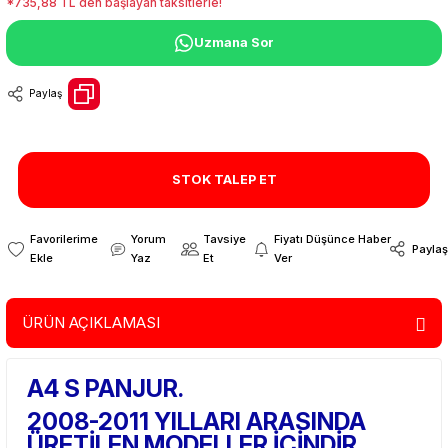
*735,88 TL den başlayan taksitlerle!
Uzmana Sor
Paylaş
STOK TALEP ET
Yorum
Tavsiye
Fiyatı Düşünce Haber
Paylaş
Yaz
Et
Ver
ÜRÜN AÇIKLAMASI
A4 S PANJUR.
2008-2011 YILLARI ARASINDA
ÜRETİLEN MODELLER İÇİNDİR.