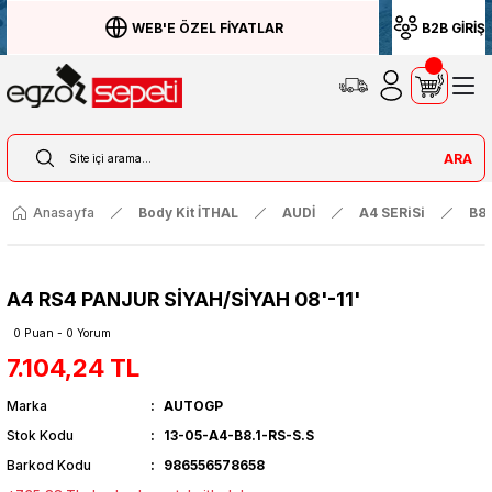
WEB'E ÖZEL FİYATLAR
B2B GİRİŞ
ARA
Anasayfa
Body Kit İTHAL
AUDİ
A4 SERiSi
B8
A4 RS4 PANJUR SİYAH/SİYAH 08'-11'
0 Puan - 0 Yorum
7.104,24 TL
Marka
AUTOGP
Stok Kodu
13-05-A4-B8.1-RS-S.S
Barkod Kodu
986556578658