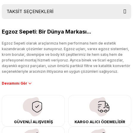
TAKSİT SEÇENEKLERİ
Bu ürüne ilk yorumu siz yapın!
Egzoz Sepeti: Bir Dünya Markası...
Yorum Yaz
Egzoz Sepeti olarak araçlarınıza hem performans hem de estetik
kazandıracak çözümler sunuyoruz. Egzoz uçları, varex egzoz sistemleri,
krom borular, downpipe ve body kit çeşitlerimiz ile hem satış hem de
profesyonel montaj hizmeti veriyoruz. Ayrıca binek ve ticari egzozlar,
dayanıklı egzoz parçaları, uzun ömürlü partikül filtre ve katalitik konvertör
seçenekleriyle aracınızın ihtiyacına en uygun çözümleri sağlıyoruz.
Performans artışı isteyen sürücüler için özel performans egzozları ve
downpipe sistemlerimiz, ağır iş koşulları için ise dayanıklı ağır vasıta
egzoz ve iş makinası egzozları sunuyoruz. Eski parçalarınızı uygun fiyatlı
çıkma orijinal ürünler ile yenileyebilir, body kit uygulamalarıyla aracınızın
tasarımını ve aerodinamisini üst seviyeye taşıyabilirsiniz.
Tüm ürünlerimiz orijinal, dayanıklı ve uzun ömürlüdür. İstanbul’daki montaj
GÜVENLİ ALIŞVERİŞ
KARGO ALICI ÖDEMELİDİR
merkezimizde profesyonel montaj yapıyor, Türkiye’nin her yerine güvenli
kargo ile teslimat gerçekleştiriyoruz. Aracınıza değer katmak için doğru