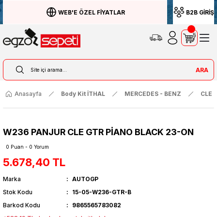
WEB'E ÖZEL FİYATLAR
B2B GİRİŞ
ARA
Anasayfa
Body Kit İTHAL
MERCEDES - BENZ
CLE S
W236 PANJUR CLE GTR PİANO BLACK 23-ON
0 Puan - 0 Yorum
5.678,40 TL
Marka
AUTOGP
Stok Kodu
15-05-W236-GTR-B
Barkod Kodu
9865565783082