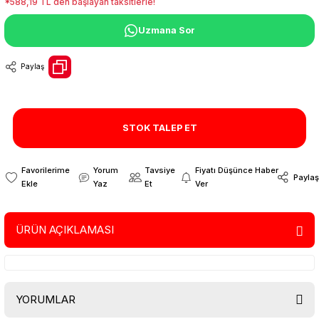
*588,19 TL den başlayan taksitlerle!
Uzmana Sor
Paylaş
STOK TALEP ET
Yorum
Tavsiye
Fiyatı Düşünce Haber
Paylaş
Yaz
Et
Ver
ÜRÜN AÇIKLAMASI
YORUMLAR