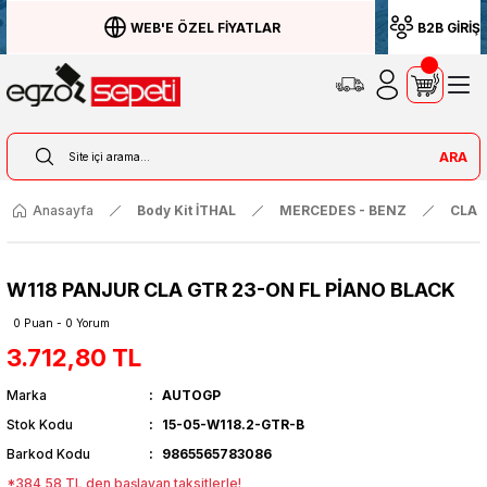
WEB'E ÖZEL FİYATLAR
B2B GİRİŞ
ARA
Anasayfa
Body Kit İTHAL
MERCEDES - BENZ
CLA S
W118 PANJUR CLA GTR 23-ON FL PİANO BLACK
0 Puan - 0 Yorum
3.712,80 TL
Marka
AUTOGP
Stok Kodu
15-05-W118.2-GTR-B
Barkod Kodu
9865565783086
*384,58 TL den başlayan taksitlerle!