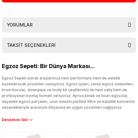
YORUMLAR
TAKSİT SEÇENEKLERİ
Bu ürüne ilk yorumu siz yapın!
Egzoz Sepeti: Bir Dünya Markası...
Yorum Yaz
Egzoz Sepeti olarak araçlarınıza hem performans hem de estetik
kazandıracak çözümler sunuyoruz. Egzoz uçları, varex egzoz sistemleri,
krom borular, downpipe ve body kit çeşitlerimiz ile hem satış hem de
profesyonel montaj hizmeti veriyoruz. Ayrıca binek ve ticari egzozlar,
dayanıklı egzoz parçaları, uzun ömürlü partikül filtre ve katalitik konvertör
seçenekleriyle aracınızın ihtiyacına en uygun çözümleri sağlıyoruz.
Performans artışı isteyen sürücüler için özel performans egzozları ve
downpipe sistemlerimiz, ağır iş koşulları için ise dayanıklı ağır vasıta
egzoz ve iş makinası egzozları sunuyoruz. Eski parçalarınızı uygun fiyatlı
çıkma orijinal ürünler ile yenileyebilir, body kit uygulamalarıyla aracınızın