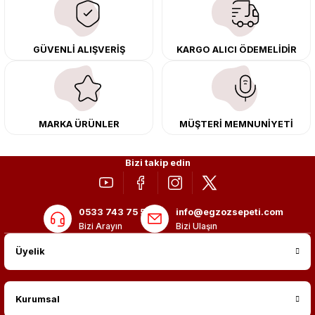
tasarımını ve aerodinamisini üst seviyeye taşıyabilirsiniz.
Tüm ürünlerimiz orijinal, dayanıklı ve uzun ömürlüdür. İstanbul’daki montaj
GÜVENLİ ALIŞVERİŞ
KARGO ALICI ÖDEMELİDİR
merkezimizde profesyonel montaj yapıyor, Türkiye’nin her yerine güvenli
kargo ile teslimat gerçekleştiriyoruz. Aracınıza değer katmak için doğru
adres: Egzoz Sepeti.
MARKA ÜRÜNLER
MÜŞTERİ MEMNUNİYETİ
Bizi takip edin
0533 743 75 56
info@egzozsepeti.com
Bizi Arayın
Bizi Ulaşın
Üyelik
Kurumsal