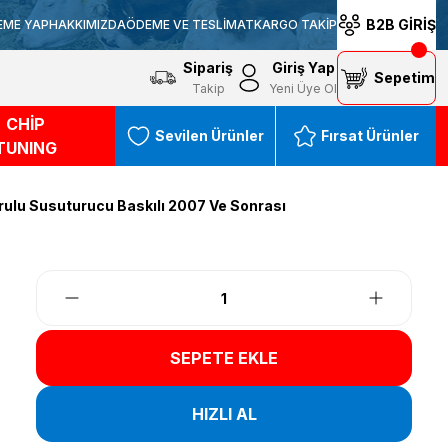
B2B GİRİŞ
EME YAP
HAKKIMIZDA
ÖDEME VE TESLİMAT
KARGO TAKİP
Sipariş
Giriş Yap
Sepetim
Takip
Yeni Üye Ol
CHİP
Sevilen Ürünler
Fırsat Ürünler
TUNING
orulu Susuturucu Baskılı 2007 Ve Sonrası
SEPETE EKLE
HIZLI AL