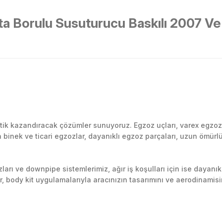
rta Borulu Susuturucu Baskılı 2007 Ve
Bu ürüne ilk yorumu siz yapın!
k kazandıracak çözümler sunuyoruz. Egzoz uçları, varex egzoz si
inek ve ticari egzozlar, dayanıklı egzoz parçaları, uzun ömürlü p
Yorum Yaz
arı ve downpipe sistemlerimiz, ağır iş koşulları için ise dayanık
lir, body kit uygulamalarıyla aracınızın tasarımını ve aerodinamisi
l’daki montaj merkezimizde profesyonel montaj yapıyor, Türkiye’ni