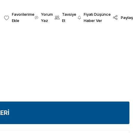
Yorum
Tavsiye
Fiyatı Düşünce
Paylaş
Yaz
Et
Haber Ver
ERİ