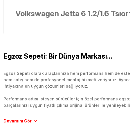
Volkswagen Jetta 6 1.2/1.6 Tsıo
Egzoz Sepeti: Bir Dünya Markası...
Egzoz Sepeti olarak araçlarınıza hem performans hem de esteti
hem satış hem de profesyonel montaj hizmeti veriyoruz. Ayrıca b
ihtiyacına en uygun çözümleri sağlıyoruz.
Performans artışı isteyen sürücüler için özel performans egzozl
parçalarınızı uygun fiyatlı çıkma orijinal ürünler ile yenileyebi
Tüm ürünlerimiz orijinal, dayanıklı ve uzun ömürlüdür. İstanbu
Aracınıza değer katmak için doğru adres: Egzoz Sepeti.