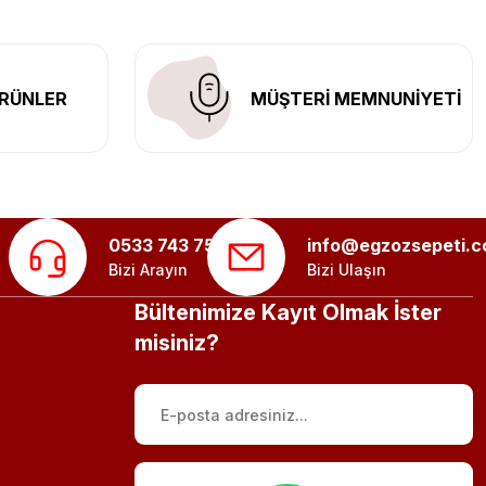
RÜNLER
MÜŞTERİ MEMNUNİYETİ
0533 743 75 56
info@egzozsepeti.
Bizi Arayın
Bizi Ulaşın
Bültenimize Kayıt Olmak İster
misiniz?