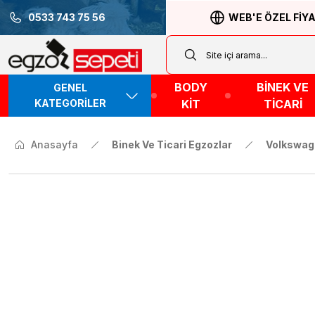
0533 743 75 56
WEB'E ÖZEL FİY
BODY
BİNEK VE
GENEL
KATEGORİLER
KİT
TİCARİ
Anasayfa
Binek Ve Ticari Egzozlar
Volkswag