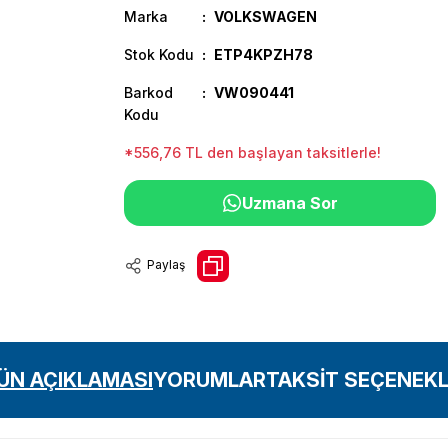
Marka
VOLKSWAGEN
Stok Kodu
ETP4KPZH78
Barkod
VW090441
Kodu
*556,76 TL den başlayan taksitlerle!
Uzmana Sor
Paylaş
ÜN AÇIKLAMASI
YORUMLAR
TAKSİT SEÇENEKL