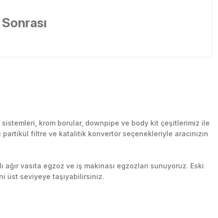
 Sonrası
stemleri, krom borular, downpipe ve body kit çeşitlerimiz ile
artikül filtre ve katalitik konvertör seçenekleriyle aracınızın
lı ağır vasıta egzoz ve iş makinası egzozları sunuyoruz. Eski
ni üst seviyeye taşıyabilirsiniz.
n her yerine güvenli kargo ile teslimat gerçekleştiriyoruz.