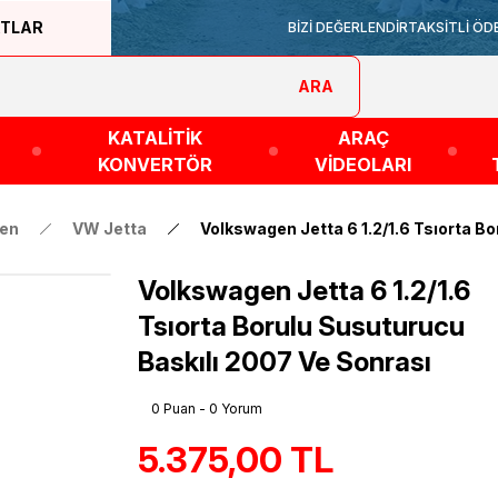
ATLAR
BİZİ DEĞERLENDİR
TAKSİTLİ ÖD
ARA
KATALİTİK
ARAÇ
KONVERTÖR
VİDEOLARI
en
VW Jetta
Volkswagen Jetta 6 1.2/1.6 Tsıorta B
Volkswagen Jetta 6 1.2/1.6
Tsıorta Borulu Susuturucu
Baskılı 2007 Ve Sonrası
0 Puan - 0 Yorum
5.375,00 TL