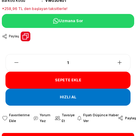
Barkod Kodu
VW030401
*258,96 TL den başlayan taksitlerle!
Uzmana Sor
Paylaş
SEPETE EKLE
HIZLI AL
Yorum
Tavsiye
Fiyatı Düşünce Haber
Paylaş
Yaz
Et
Ver