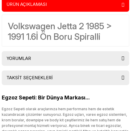
ÜRÜN AÇIKLAMASI
Volkswagen Jetta 2 1985 >
1991 1.6İ Ön Boru Spiralli
YORUMLAR
TAKSİT SEÇENEKLERİ
Bu ürüne ilk yorumu siz yapın!
Egzoz Sepeti: Bir Dünya Markası...
Yorum Yaz
Egzoz Sepeti olarak araçlarınıza hem performans hem de estetik
kazandıracak çözümler sunuyoruz. Egzoz uçları, varex egzoz sistemleri,
krom borular, downpipe ve body kit çeşitlerimiz ile hem satış hem de
profesyonel montaj hizmeti veriyoruz. Ayrıca binek ve ticari egzozlar,