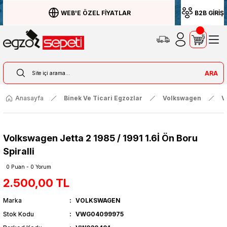
WEB'E ÖZEL FİYATLAR
B2B GİRİŞ
ARA
Anasayfa
Binek Ve Ticari Egzozlar
Volkswagen
V
Volkswagen Jetta 2 1985 / 1991 1.6İ Ön Boru
Spiralli
0 Puan - 0 Yorum
2.500,00 TL
Marka
VOLKSWAGEN
Stok Kodu
VWG04099975