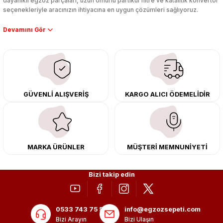
dayanıklı egzoz parçaları, uzun ömürlü partikül filtre ve katalitik konvertör
seçenekleriyle aracınızın ihtiyacına en uygun çözümleri sağlıyoruz.
Performans artışı isteyen sürücüler için özel performans egzozları ve
downpipe sistemlerimiz, ağır iş koşulları için ise dayanıklı ağır vasıta
egzoz ve iş makinası egzozları sunuyoruz. Eski parçalarınızı uygun fiyatlı
çıkma orijinal ürünler ile yenileyebilir, body kit uygulamalarıyla aracınızın
tasarımını ve aerodinamisini üst seviyeye taşıyabilirsiniz.
Tüm ürünlerimiz orijinal, dayanıklı ve uzun ömürlüdür. İstanbul’daki montaj
GÜVENLİ ALIŞVERİŞ
KARGO ALICI ÖDEMELİDİR
merkezimizde profesyonel montaj yapıyor, Türkiye’nin her yerine güvenli
kargo ile teslimat gerçekleştiriyoruz. Aracınıza değer katmak için doğru
adres: Egzoz Sepeti.
MARKA ÜRÜNLER
MÜŞTERİ MEMNUNİYETİ
Bizi takip edin
0533 743 75 56
info@egzozsepeti.com
Bizi Arayın
Bizi Ulaşın