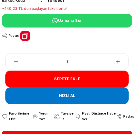
Barkod Kodu
TY040601
*440,23 TL den başlayan taksitlerle!
Uzmana Sor
Paylaş
SEPETE EKLE
HIZLI AL
Yorum
Tavsiye
Fiyatı Düşünce Haber
Paylaş
Yaz
Et
Ver