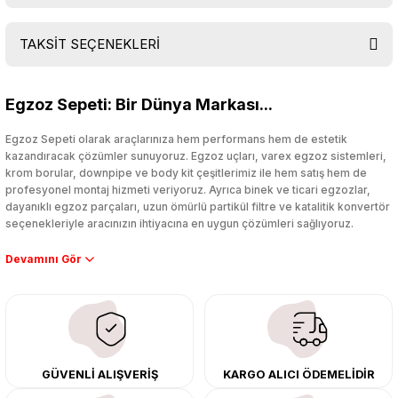
TAKSİT SEÇENEKLERİ
Bu ürüne ilk yorumu siz yapın!
Egzoz Sepeti: Bir Dünya Markası...
Yorum Yaz
Egzoz Sepeti olarak araçlarınıza hem performans hem de estetik
kazandıracak çözümler sunuyoruz. Egzoz uçları, varex egzoz sistemleri,
krom borular, downpipe ve body kit çeşitlerimiz ile hem satış hem de
profesyonel montaj hizmeti veriyoruz. Ayrıca binek ve ticari egzozlar,
dayanıklı egzoz parçaları, uzun ömürlü partikül filtre ve katalitik konvertör
seçenekleriyle aracınızın ihtiyacına en uygun çözümleri sağlıyoruz.
Performans artışı isteyen sürücüler için özel performans egzozları ve
downpipe sistemlerimiz, ağır iş koşulları için ise dayanıklı ağır vasıta
egzoz ve iş makinası egzozları sunuyoruz. Eski parçalarınızı uygun fiyatlı
çıkma orijinal ürünler ile yenileyebilir, body kit uygulamalarıyla aracınızın
tasarımını ve aerodinamisini üst seviyeye taşıyabilirsiniz.
Tüm ürünlerimiz orijinal, dayanıklı ve uzun ömürlüdür. İstanbul’daki montaj
GÜVENLİ ALIŞVERİŞ
KARGO ALICI ÖDEMELİDİR
merkezimizde profesyonel montaj yapıyor, Türkiye’nin her yerine güvenli
kargo ile teslimat gerçekleştiriyoruz. Aracınıza değer katmak için doğru