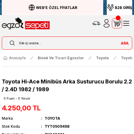
WEB'E ÖZEL FİYATLAR
B2B GİRİŞ
ARA
Anasayfa
Binek Ve Ticari Egzozlar
Toyota
Toyota
Toyota Hi-Ace Minibüs Arka Susturucu Borulu 2.2
/ 2.4D 1982 / 1989
0 Puan - 0 Yorum
4.250,00 TL
Marka
TOYOTA
Stok Kodu
TYT0509498