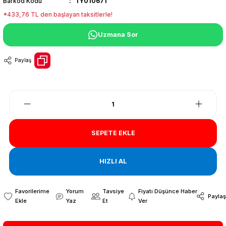
Barkod Kodu
TY010671
*433,76 TL den başlayan taksitlerle!
Uzmana Sor
Paylaş
SEPETE EKLE
HIZLI AL
Yorum
Tavsiye
Fiyatı Düşünce Haber
Paylaş
Yaz
Et
Ver