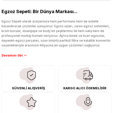
Bu ürüne ilk yorumu siz yapın!
Egzoz Sepeti: Bir Dünya Markası...
Yorum Yaz
Egzoz Sepeti olarak araçlarınıza hem performans hem de estetik
kazandıracak çözümler sunuyoruz. Egzoz uçları, varex egzoz sistemleri,
krom borular, downpipe ve body kit çeşitlerimiz ile hem satış hem de
profesyonel montaj hizmeti veriyoruz. Ayrıca binek ve ticari egzozlar,
dayanıklı egzoz parçaları, uzun ömürlü partikül filtre ve katalitik konvertör
seçenekleriyle aracınızın ihtiyacına en uygun çözümleri sağlıyoruz.
Performans artışı isteyen sürücüler için özel performans egzozları ve
downpipe sistemlerimiz, ağır iş koşulları için ise dayanıklı ağır vasıta
egzoz ve iş makinası egzozları sunuyoruz. Eski parçalarınızı uygun fiyatlı
çıkma orijinal ürünler ile yenileyebilir, body kit uygulamalarıyla aracınızın
tasarımını ve aerodinamisini üst seviyeye taşıyabilirsiniz.
Tüm ürünlerimiz orijinal, dayanıklı ve uzun ömürlüdür. İstanbul’daki montaj
GÜVENLİ ALIŞVERİŞ
KARGO ALICI ÖDEMELİDİR
merkezimizde profesyonel montaj yapıyor, Türkiye’nin her yerine güvenli
kargo ile teslimat gerçekleştiriyoruz. Aracınıza değer katmak için doğru
adres: Egzoz Sepeti.