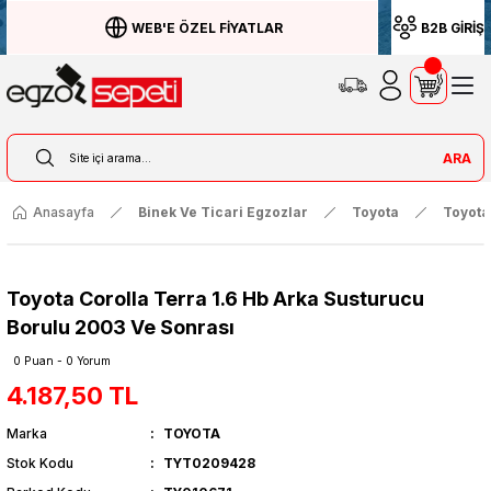
WEB'E ÖZEL FİYATLAR
B2B GİRİŞ
ARA
Anasayfa
Binek Ve Ticari Egzozlar
Toyota
Toyota
Toyota Corolla Terra 1.6 Hb Arka Susturucu
Borulu 2003 Ve Sonrası
0 Puan - 0 Yorum
4.187,50 TL
Marka
TOYOTA
Stok Kodu
TYT0209428