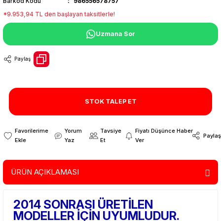
Barkod Kodu
986556578757
*9.953,94 TL den başlayan taksitlerle!
Uzmana Sor
Paylaş
STOK TALEP ET
Yorum
Tavsiye
Fiyatı Düşünce Haber
Paylaş
Yaz
Et
Ver
ÜRÜN AÇIKLAMASI
2014 SONRASI ÜRETİLEN
MODELLER İÇİN UYUMLUDUR.