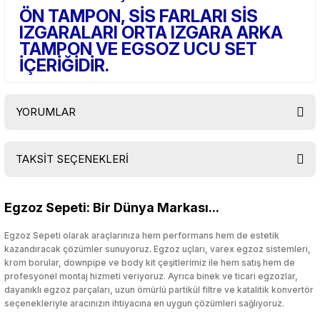
ÖN TAMPON, SİS FARLARI SİS
IZGARALARI ORTA IZGARA ARKA
TAMPON VE EGSOZ UCU SET
İÇERİĞİDİR.
YORUMLAR
TAKSİT SEÇENEKLERİ
Bu ürüne ilk yorumu siz yapın!
Egzoz Sepeti: Bir Dünya Markası...
Yorum Yaz
Egzoz Sepeti olarak araçlarınıza hem performans hem de estetik
kazandıracak çözümler sunuyoruz. Egzoz uçları, varex egzoz sistemleri,
krom borular, downpipe ve body kit çeşitlerimiz ile hem satış hem de
profesyonel montaj hizmeti veriyoruz. Ayrıca binek ve ticari egzozlar,
dayanıklı egzoz parçaları, uzun ömürlü partikül filtre ve katalitik konvertör
seçenekleriyle aracınızın ihtiyacına en uygun çözümleri sağlıyoruz.