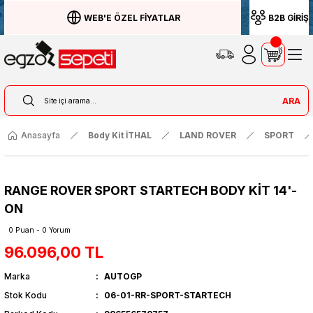
WEB'E ÖZEL FİYATLAR
B2B GİRİŞ
ARA
Anasayfa
Body Kit İTHAL
LAND ROVER
SPORT
RANGE ROVER SPORT STARTECH BODY KİT 14'-
ON
0 Puan - 0 Yorum
96.096,00 TL
Marka
AUTOGP
Stok Kodu
06-01-RR-SPORT-STARTECH