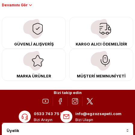
Performans artışı isteyen sürücüler için özel performans egzozları ve
downpipe sistemlerimiz, ağır iş koşulları için ise dayanıklı ağır vasıta
egzoz ve iş makinası egzozları sunuyoruz. Eski parçalarınızı uygun fiyatlı
çıkma orijinal ürünler ile yenileyebilir, body kit uygulamalarıyla aracınızın
tasarımını ve aerodinamisini üst seviyeye taşıyabilirsiniz.
Tüm ürünlerimiz orijinal, dayanıklı ve uzun ömürlüdür. İstanbul’daki montaj
GÜVENLİ ALIŞVERİŞ
KARGO ALICI ÖDEMELİDİR
merkezimizde profesyonel montaj yapıyor, Türkiye’nin her yerine güvenli
kargo ile teslimat gerçekleştiriyoruz. Aracınıza değer katmak için doğru
adres: Egzoz Sepeti.
MARKA ÜRÜNLER
MÜŞTERİ MEMNUNİYETİ
Bizi takip edin
0533 743 75 56
info@egzozsepeti.com
Bizi Arayın
Bizi Ulaşın
Üyelik