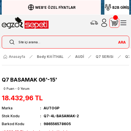
WEB'E ÖZEL FİYATLAR
B2B GİRİŞ
ARA
Anasayfa
Body Kit İTHAL
AUDİ
Q7 SERiSi
Q7
Q7 BASAMAK 06'-15'
0 Puan - 0 Yorum
18.432,96 TL
Marka
AUTOGP
Stok Kodu
Q7-4L-BASAMAK-2
Barkod Kodu
986556578605