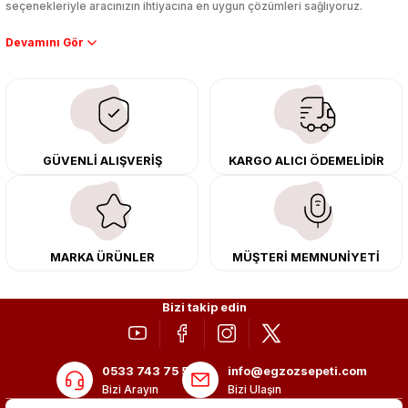
seçenekleriyle aracınızın ihtiyacına en uygun çözümleri sağlıyoruz.
Performans artışı isteyen sürücüler için özel performans egzozları ve
downpipe sistemlerimiz, ağır iş koşulları için ise dayanıklı ağır vasıta
egzoz ve iş makinası egzozları sunuyoruz. Eski parçalarınızı uygun fiyatlı
çıkma orijinal ürünler ile yenileyebilir, body kit uygulamalarıyla aracınızın
tasarımını ve aerodinamisini üst seviyeye taşıyabilirsiniz.
Tüm ürünlerimiz orijinal, dayanıklı ve uzun ömürlüdür. İstanbul’daki montaj
GÜVENLİ ALIŞVERİŞ
KARGO ALICI ÖDEMELİDİR
merkezimizde profesyonel montaj yapıyor, Türkiye’nin her yerine güvenli
kargo ile teslimat gerçekleştiriyoruz. Aracınıza değer katmak için doğru
adres: Egzoz Sepeti.
MARKA ÜRÜNLER
MÜŞTERİ MEMNUNİYETİ
Bizi takip edin
0533 743 75 56
info@egzozsepeti.com
Bizi Arayın
Bizi Ulaşın