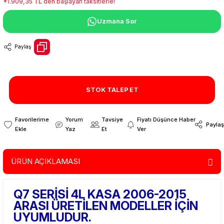
*1.909,35 TL den başlayan taksitlerle!
Uzmana Sor
Paylaş
STOK TALEP ET
Yorum
Tavsiye
Fiyatı Düşünce Haber
Paylaş
Yaz
Et
Ver
ÜRÜN AÇIKLAMASI
Q7 SERİSİ 4L KASA 2006-2015
ARASI ÜRETİLEN MODELLER İÇİN
UYUMLUDUR.