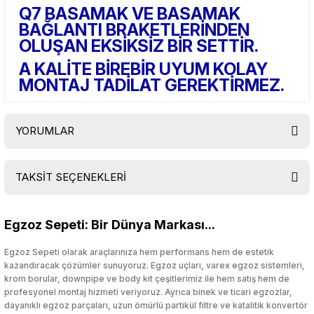
Q7 BASAMAK VE BASAMAK
BAĞLANTI BRAKETLERİNDEN
OLUŞAN EKSİKSİZ BİR SETTİR.
A KALİTE BİREBİR UYUM KOLAY
MONTAJ TADİLAT GEREKTİRMEZ.
YORUMLAR
TAKSİT SEÇENEKLERİ
Bu ürüne ilk yorumu siz yapın!
Egzoz Sepeti: Bir Dünya Markası...
Yorum Yaz
Egzoz Sepeti olarak araçlarınıza hem performans hem de estetik
kazandıracak çözümler sunuyoruz. Egzoz uçları, varex egzoz sistemleri,
krom borular, downpipe ve body kit çeşitlerimiz ile hem satış hem de
profesyonel montaj hizmeti veriyoruz. Ayrıca binek ve ticari egzozlar,
dayanıklı egzoz parçaları, uzun ömürlü partikül filtre ve katalitik konvertör