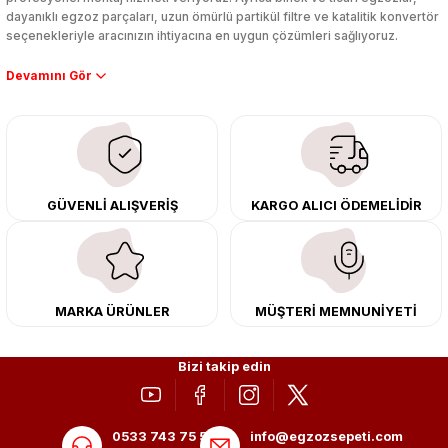
dayanıklı egzoz parçaları, uzun ömürlü partikül filtre ve katalitik konvertör
seçenekleriyle aracınızın ihtiyacına en uygun çözümleri sağlıyoruz.
Performans artışı isteyen sürücüler için özel performans egzozları ve
downpipe sistemlerimiz, ağır iş koşulları için ise dayanıklı ağır vasıta
egzoz ve iş makinası egzozları sunuyoruz. Eski parçalarınızı uygun fiyatlı
çıkma orijinal ürünler ile yenileyebilir, body kit uygulamalarıyla aracınızın
tasarımını ve aerodinamisini üst seviyeye taşıyabilirsiniz.
Tüm ürünlerimiz orijinal, dayanıklı ve uzun ömürlüdür. İstanbul’daki montaj
GÜVENLİ ALIŞVERİŞ
KARGO ALICI ÖDEMELİDİR
merkezimizde profesyonel montaj yapıyor, Türkiye’nin her yerine güvenli
kargo ile teslimat gerçekleştiriyoruz. Aracınıza değer katmak için doğru
adres: Egzoz Sepeti.
MARKA ÜRÜNLER
MÜŞTERİ MEMNUNİYETİ
Bizi takip edin
0533 743 75 56
info@egzozsepeti.com