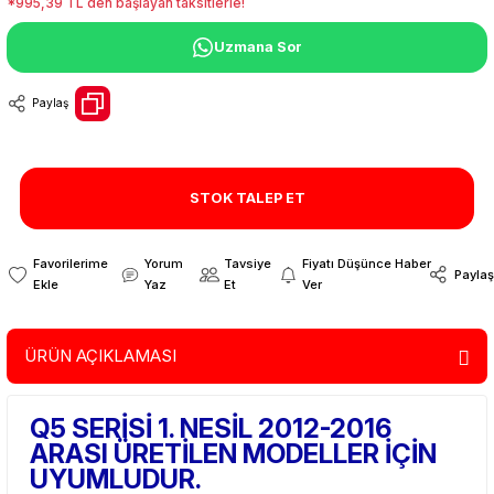
*995,39 TL den başlayan taksitlerle!
Uzmana Sor
Paylaş
STOK TALEP ET
Yorum
Tavsiye
Fiyatı Düşünce Haber
Paylaş
Yaz
Et
Ver
ÜRÜN AÇIKLAMASI
Q5 SERİSİ 1. NESİL 2012-2016
ARASI ÜRETİLEN MODELLER İÇİN
UYUMLUDUR.