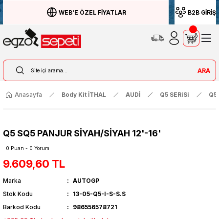
WEB'E ÖZEL FİYATLAR
B2B GİRİŞ
ARA
Anasayfa
Body Kit İTHAL
AUDİ
Q5 SERiSi
Q5 
Q5 SQ5 PANJUR SİYAH/SİYAH 12'-16'
0 Puan - 0 Yorum
9.609,60 TL
Marka
AUTOGP
Stok Kodu
13-05-Q5-I-S-S.S
Barkod Kodu
986556578721