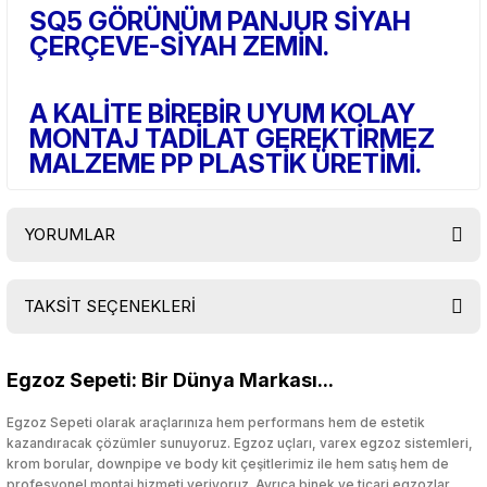
SQ5 GÖRÜNÜM PANJUR SİYAH
ÇERÇEVE-SİYAH ZEMİN.
A KALİTE BİREBİR UYUM KOLAY
MONTAJ TADİLAT GEREKTİRMEZ
MALZEME PP PLASTİK ÜRETİMİ.
YORUMLAR
TAKSİT SEÇENEKLERİ
Bu ürüne ilk yorumu siz yapın!
Egzoz Sepeti: Bir Dünya Markası...
Yorum Yaz
Egzoz Sepeti olarak araçlarınıza hem performans hem de estetik
kazandıracak çözümler sunuyoruz. Egzoz uçları, varex egzoz sistemleri,
krom borular, downpipe ve body kit çeşitlerimiz ile hem satış hem de
profesyonel montaj hizmeti veriyoruz. Ayrıca binek ve ticari egzozlar,