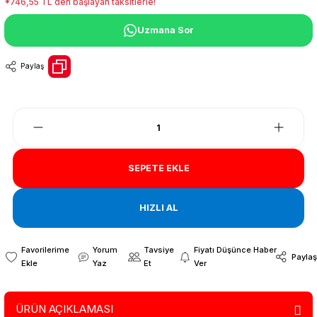
*746,55 TL den başlayan taksitlerle!
Uzmana Sor
Paylaş
SEPETE EKLE
HIZLI AL
Yorum
Tavsiye
Fiyatı Düşünce Haber
Paylaş
Yaz
Et
Ver
ÜRÜN AÇIKLAMASI