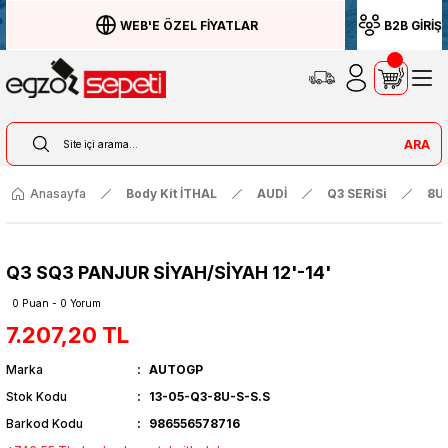
WEB'E ÖZEL FİYATLAR
B2B GİRİŞ
ARA
Anasayfa
Body Kit İTHAL
AUDİ
Q3 SERiSi
8U
Q3 SQ3 PANJUR SİYAH/SİYAH 12'-14'
0 Puan - 0 Yorum
7.207,20 TL
Marka
AUTOGP
Stok Kodu
13-05-Q3-8U-S-S.S
Barkod Kodu
986556578716