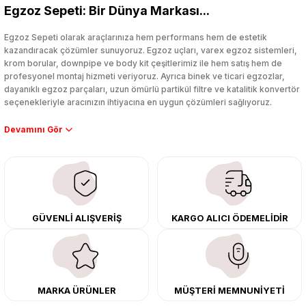
Egzoz Sepeti: Bir Dünya Markası...
Yorum Yaz
Egzoz Sepeti olarak araçlarınıza hem performans hem de estetik
kazandıracak çözümler sunuyoruz. Egzoz uçları, varex egzoz sistemleri,
krom borular, downpipe ve body kit çeşitlerimiz ile hem satış hem de
profesyonel montaj hizmeti veriyoruz. Ayrıca binek ve ticari egzozlar,
dayanıklı egzoz parçaları, uzun ömürlü partikül filtre ve katalitik konvertör
seçenekleriyle aracınızın ihtiyacına en uygun çözümleri sağlıyoruz.
Performans artışı isteyen sürücüler için özel performans egzozları ve
downpipe sistemlerimiz, ağır iş koşulları için ise dayanıklı ağır vasıta
egzoz ve iş makinası egzozları sunuyoruz. Eski parçalarınızı uygun fiyatlı
çıkma orijinal ürünler ile yenileyebilir, body kit uygulamalarıyla aracınızın
tasarımını ve aerodinamisini üst seviyeye taşıyabilirsiniz.
Tüm ürünlerimiz orijinal, dayanıklı ve uzun ömürlüdür. İstanbul’daki montaj
GÜVENLİ ALIŞVERİŞ
KARGO ALICI ÖDEMELİDİR
merkezimizde profesyonel montaj yapıyor, Türkiye’nin her yerine güvenli
kargo ile teslimat gerçekleştiriyoruz. Aracınıza değer katmak için doğru
adres: Egzoz Sepeti.
MARKA ÜRÜNLER
MÜŞTERİ MEMNUNİYETİ