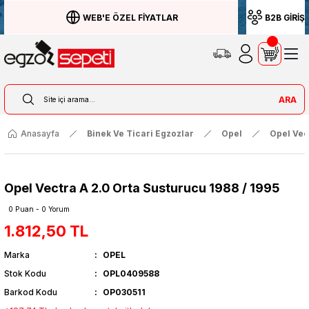
WEB'E ÖZEL FİYATLAR
B2B GİRİŞ
ARA
Anasayfa
Binek Ve Ticari Egzozlar
Opel
Opel Vec
Opel Vectra A 2.0 Orta Susturucu 1988 / 1995
0 Puan - 0 Yorum
1.812,50 TL
Marka
OPEL
Stok Kodu
OPL0409588
Barkod Kodu
OP030511