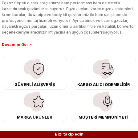
Egzoz Sepeti olarak araçlarınıza hem performans hem de estetik
kazandıracak çözümler sunuyoruz. Egzoz uçları, varex egzoz sistemleri,
krom borular, downpipe ve body kit çeşitlerimiz ile hem satış hem de
profesyonel montaj hizmeti veriyoruz. Ayrıca binek ve ticari egzozlar,
dayanıklı egzoz parçaları, uzun ömürlü partikül filtre ve katalitik konvertör
seçenekleriyle aracınızın ihtiyacına en uygun çözümleri sağlıyoruz.
Performans artışı isteyen sürücüler için özel performans egzozları ve
downpipe sistemlerimiz, ağır iş koşulları için ise dayanıklı ağır vasıta
egzoz ve iş makinası egzozları sunuyoruz. Eski parçalarınızı uygun fiyatlı
çıkma orijinal ürünler ile yenileyebilir, body kit uygulamalarıyla aracınızın
tasarımını ve aerodinamisini üst seviyeye taşıyabilirsiniz.
Tüm ürünlerimiz orijinal, dayanıklı ve uzun ömürlüdür. İstanbul’daki montaj
GÜVENLİ ALIŞVERİŞ
KARGO ALICI ÖDEMELİDİR
merkezimizde profesyonel montaj yapıyor, Türkiye’nin her yerine güvenli
kargo ile teslimat gerçekleştiriyoruz. Aracınıza değer katmak için doğru
adres: Egzoz Sepeti.
MARKA ÜRÜNLER
MÜŞTERİ MEMNUNİYETİ
Bizi takip edin