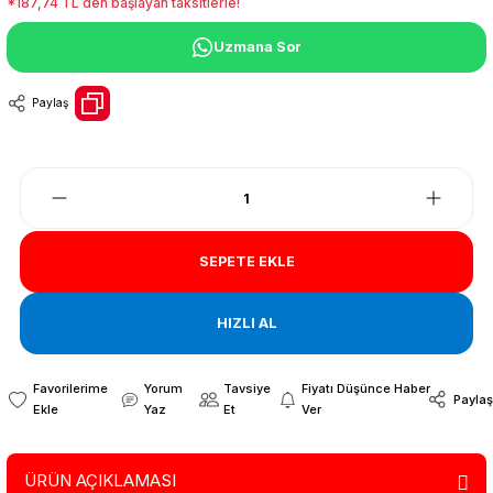
*187,74 TL den başlayan taksitlerle!
Uzmana Sor
Paylaş
SEPETE EKLE
HIZLI AL
Yorum
Tavsiye
Fiyatı Düşünce Haber
Paylaş
Yaz
Et
Ver
ÜRÜN AÇIKLAMASI