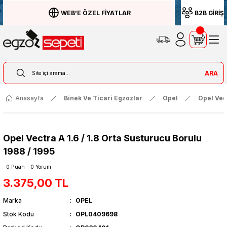
WEB'E ÖZEL FİYATLAR
B2B GİRİŞ
ARA
Anasayfa
Binek Ve Ticari Egzozlar
Opel
Opel Vec
Opel Vectra A 1.6 / 1.8 Orta Susturucu Borulu
1988 / 1995
0 Puan - 0 Yorum
3.375,00 TL
Marka
OPEL
Stok Kodu
OPL0409698