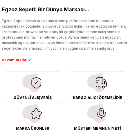
Egzoz Sepeti: Bir Dünya Markası...
Yorum Yaz
Egzoz Sepeti olarak araçlarınıza hem performans hem de estetik
kazandıracak çözümler sunuyoruz. Egzoz uçları, varex egzoz sistemleri,
krom borular, downpipe ve body kit çeşitlerimiz ile hem satış hem de
profesyonel montaj hizmeti veriyoruz. Ayrıca binek ve ticari egzozlar,
dayanıklı egzoz parçaları, uzun ömürlü partikül filtre ve katalitik konvertör
seçenekleriyle aracınızın ihtiyacına en uygun çözümleri sağlıyoruz.
Performans artışı isteyen sürücüler için özel performans egzozları ve
downpipe sistemlerimiz, ağır iş koşulları için ise dayanıklı ağır vasıta
egzoz ve iş makinası egzozları sunuyoruz. Eski parçalarınızı uygun fiyatlı
çıkma orijinal ürünler ile yenileyebilir, body kit uygulamalarıyla aracınızın
tasarımını ve aerodinamisini üst seviyeye taşıyabilirsiniz.
Tüm ürünlerimiz orijinal, dayanıklı ve uzun ömürlüdür. İstanbul’daki montaj
GÜVENLİ ALIŞVERİŞ
KARGO ALICI ÖDEMELİDİR
merkezimizde profesyonel montaj yapıyor, Türkiye’nin her yerine güvenli
kargo ile teslimat gerçekleştiriyoruz. Aracınıza değer katmak için doğru
adres: Egzoz Sepeti.
MARKA ÜRÜNLER
MÜŞTERİ MEMNUNİYETİ