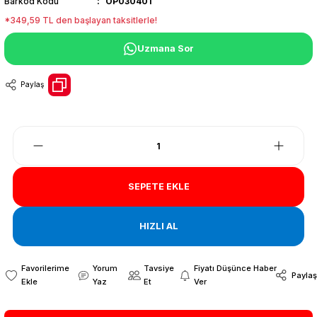
Barkod Kodu
OP030401
*349,59 TL den başlayan taksitlerle!
Uzmana Sor
Paylaş
SEPETE EKLE
HIZLI AL
Yorum
Tavsiye
Fiyatı Düşünce Haber
Paylaş
Yaz
Et
Ver