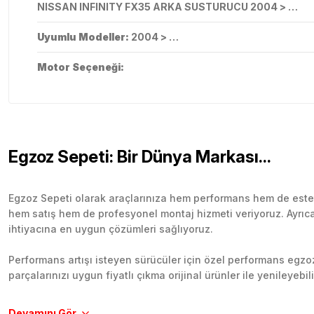
NISSAN INFINITY FX35 ARKA SUSTURUCU 2004 > …
Uyumlu Modeller:
2004 > …
Motor Seçeneği:
Egzoz Sepeti: Bir Dünya Markası...
Egzoz Sepeti olarak araçlarınıza hem performans hem de esteti
hem satış hem de profesyonel montaj hizmeti veriyoruz. Ayrıca b
ihtiyacına en uygun çözümleri sağlıyoruz.
Performans artışı isteyen sürücüler için özel performans egzozl
parçalarınızı uygun fiyatlı çıkma orijinal ürünler ile yenileyebi
Tüm ürünlerimiz orijinal, dayanıklı ve uzun ömürlüdür. İstanbu