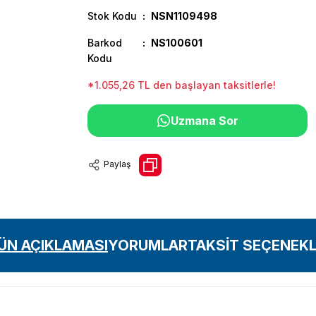
Stok Kodu
NSN1109498
Barkod
NS100601
Kodu
*1.055,26 TL den başlayan taksitlerle!
Uzmana Sor
Paylaş
ÜN AÇIKLAMASI
YORUMLAR
TAKSİT SEÇENEKL