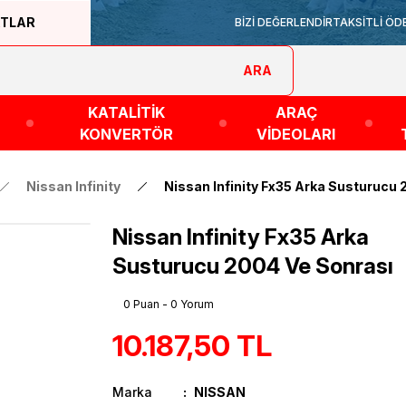
ATLAR
BİZİ DEĞERLENDİR
TAKSİTLİ ÖD
ARA
KATALİTİK
ARAÇ
KONVERTÖR
VİDEOLARI
Nissan Infinity
Nissan Infinity Fx35 Arka Susturucu
Nissan Infinity Fx35 Arka
Susturucu 2004 Ve Sonrası
0 Puan - 0 Yorum
10.187,50 TL
Marka
NISSAN