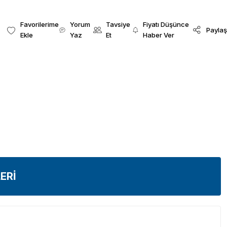
Yorum
Tavsiye
Fiyatı Düşünce
Paylaş
Yaz
Et
Haber Ver
ERİ