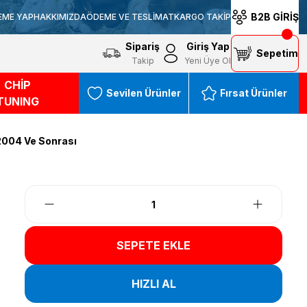
B2B GİRİŞ
EME YAP
HAKKIMIZDA
ÖDEME VE TESLİMAT
KARGO TAKİP
Sipariş
Giriş Yap
Sepetim
Takip
Yeni Üye Ol
CHİP
Sevilen Ürünler
Fırsat Ürünler
TUNING
 2004 Ve Sonrası
SEPETE EKLE
HIZLI AL