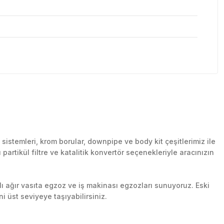
stemleri, krom borular, downpipe ve body kit çeşitlerimiz ile
artikül filtre ve katalitik konvertör seçenekleriyle aracınızın
lı ağır vasıta egzoz ve iş makinası egzozları sunuyoruz. Eski
ni üst seviyeye taşıyabilirsiniz.
n her yerine güvenli kargo ile teslimat gerçekleştiriyoruz.