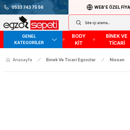
0533 743 75 56
WEB'E ÖZEL FİY
BODY
BİNEK VE
GENEL
KATEGORİLER
KİT
TİCARİ
Anasayfa
Binek Ve Ticari Egzozlar
Nissan