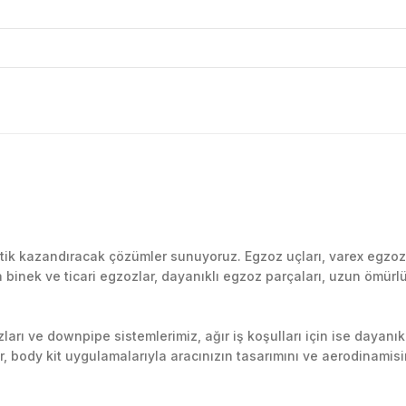
Bu ürüne ilk yorumu siz yapın!
k kazandıracak çözümler sunuyoruz. Egzoz uçları, varex egzoz si
inek ve ticari egzozlar, dayanıklı egzoz parçaları, uzun ömürlü p
Yorum Yaz
arı ve downpipe sistemlerimiz, ağır iş koşulları için ise dayanık
lir, body kit uygulamalarıyla aracınızın tasarımını ve aerodinamisi
l’daki montaj merkezimizde profesyonel montaj yapıyor, Türkiye’ni