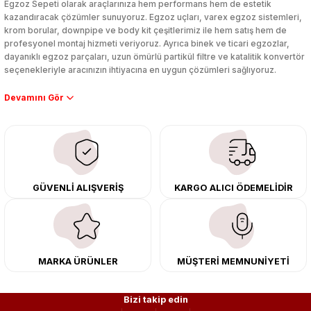
Egzoz Sepeti olarak araçlarınıza hem performans hem de estetik
kazandıracak çözümler sunuyoruz. Egzoz uçları, varex egzoz sistemleri,
krom borular, downpipe ve body kit çeşitlerimiz ile hem satış hem de
profesyonel montaj hizmeti veriyoruz. Ayrıca binek ve ticari egzozlar,
dayanıklı egzoz parçaları, uzun ömürlü partikül filtre ve katalitik konvertör
seçenekleriyle aracınızın ihtiyacına en uygun çözümleri sağlıyoruz.
Performans artışı isteyen sürücüler için özel performans egzozları ve
downpipe sistemlerimiz, ağır iş koşulları için ise dayanıklı ağır vasıta
egzoz ve iş makinası egzozları sunuyoruz. Eski parçalarınızı uygun fiyatlı
çıkma orijinal ürünler ile yenileyebilir, body kit uygulamalarıyla aracınızın
tasarımını ve aerodinamisini üst seviyeye taşıyabilirsiniz.
Tüm ürünlerimiz orijinal, dayanıklı ve uzun ömürlüdür. İstanbul’daki montaj
GÜVENLİ ALIŞVERİŞ
KARGO ALICI ÖDEMELİDİR
merkezimizde profesyonel montaj yapıyor, Türkiye’nin her yerine güvenli
kargo ile teslimat gerçekleştiriyoruz. Aracınıza değer katmak için doğru
adres: Egzoz Sepeti.
MARKA ÜRÜNLER
MÜŞTERİ MEMNUNİYETİ
Bizi takip edin