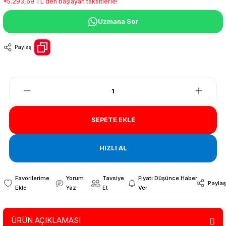
*5.293,69 TL den başlayan taksitlerle!
Uzmana Sor
Paylaş
SEPETE EKLE
HIZLI AL
Yorum
Tavsiye
Fiyatı Düşünce Haber
Paylaş
Yaz
Et
Ver
ÜRÜN AÇIKLAMASI