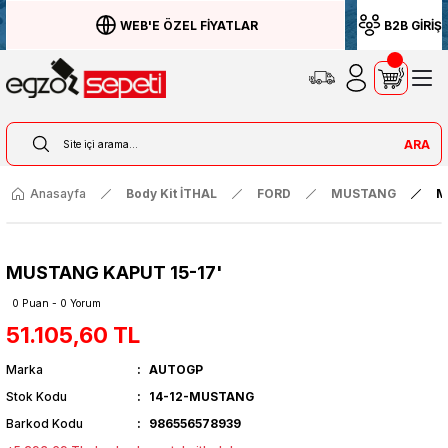
WEB'E ÖZEL FİYATLAR
B2B GİRİŞ
ARA
Anasayfa
Body Kit İTHAL
FORD
MUSTANG
M
MUSTANG KAPUT 15-17'
0 Puan - 0 Yorum
51.105,60 TL
Marka
AUTOGP
Stok Kodu
14-12-MUSTANG
Barkod Kodu
986556578939