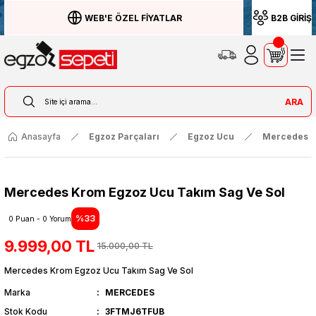
WEB'E ÖZEL FİYATLAR
B2B GİRİŞ
ARA
Anasayfa
Egzoz Parçaları
Egzoz Ucu
Mercedes
Mercedes Krom Egzoz Ucu Takım Sag Ve Sol
%33
0 Puan - 0 Yorum
9.999,00 TL
15.000,00 TL
Mercedes Krom Egzoz Ucu Takım Sag Ve Sol
Marka
MERCEDES
Stok Kodu
3FTMJ6TFUB