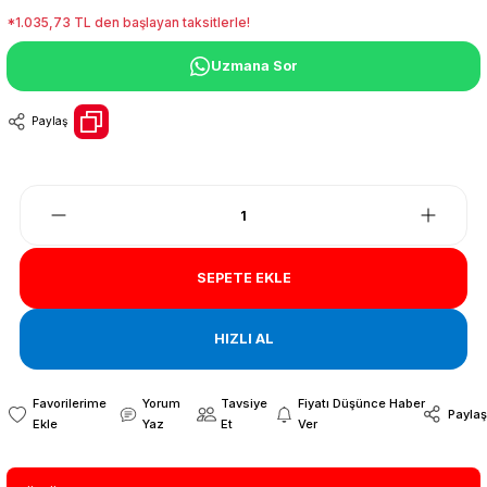
*1.035,73 TL den başlayan taksitlerle!
Uzmana Sor
Paylaş
SEPETE EKLE
HIZLI AL
Yorum
Tavsiye
Fiyatı Düşünce Haber
Paylaş
Yaz
Et
Ver