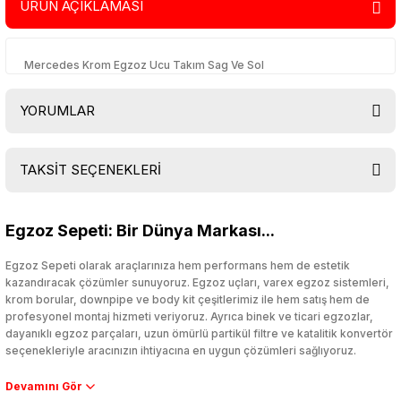
ÜRÜN AÇIKLAMASI
Mercedes Krom Egzoz Ucu Takım Sag Ve Sol
YORUMLAR
TAKSİT SEÇENEKLERİ
Bu ürüne ilk yorumu siz yapın!
Egzoz Sepeti: Bir Dünya Markası...
Yorum Yaz
Egzoz Sepeti olarak araçlarınıza hem performans hem de estetik
kazandıracak çözümler sunuyoruz. Egzoz uçları, varex egzoz sistemleri,
krom borular, downpipe ve body kit çeşitlerimiz ile hem satış hem de
profesyonel montaj hizmeti veriyoruz. Ayrıca binek ve ticari egzozlar,
dayanıklı egzoz parçaları, uzun ömürlü partikül filtre ve katalitik konvertör
seçenekleriyle aracınızın ihtiyacına en uygun çözümleri sağlıyoruz.
Performans artışı isteyen sürücüler için özel performans egzozları ve