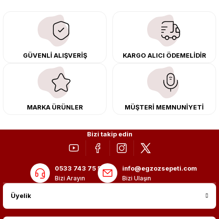
downpipe sistemlerimiz, ağır iş koşulları için ise dayanıklı ağır vasıta
egzoz ve iş makinası egzozları sunuyoruz. Eski parçalarınızı uygun fiyatlı
çıkma orijinal ürünler ile yenileyebilir, body kit uygulamalarıyla aracınızın
tasarımını ve aerodinamisini üst seviyeye taşıyabilirsiniz.
Tüm ürünlerimiz orijinal, dayanıklı ve uzun ömürlüdür. İstanbul’daki montaj
GÜVENLİ ALIŞVERİŞ
KARGO ALICI ÖDEMELİDİR
merkezimizde profesyonel montaj yapıyor, Türkiye’nin her yerine güvenli
kargo ile teslimat gerçekleştiriyoruz. Aracınıza değer katmak için doğru
adres: Egzoz Sepeti.
MARKA ÜRÜNLER
MÜŞTERİ MEMNUNİYETİ
Bizi takip edin
0533 743 75 56
info@egzozsepeti.com
Bizi Arayın
Bizi Ulaşın
Üyelik