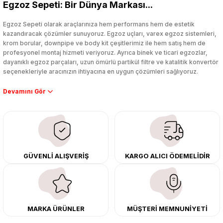
Egzoz Sepeti: Bir Dünya Markası...
Yorum Yaz
Egzoz Sepeti olarak araçlarınıza hem performans hem de estetik
kazandıracak çözümler sunuyoruz. Egzoz uçları, varex egzoz sistemleri,
krom borular, downpipe ve body kit çeşitlerimiz ile hem satış hem de
profesyonel montaj hizmeti veriyoruz. Ayrıca binek ve ticari egzozlar,
dayanıklı egzoz parçaları, uzun ömürlü partikül filtre ve katalitik konvertör
seçenekleriyle aracınızın ihtiyacına en uygun çözümleri sağlıyoruz.
Performans artışı isteyen sürücüler için özel performans egzozları ve
downpipe sistemlerimiz, ağır iş koşulları için ise dayanıklı ağır vasıta
egzoz ve iş makinası egzozları sunuyoruz. Eski parçalarınızı uygun fiyatlı
çıkma orijinal ürünler ile yenileyebilir, body kit uygulamalarıyla aracınızın
tasarımını ve aerodinamisini üst seviyeye taşıyabilirsiniz.
Tüm ürünlerimiz orijinal, dayanıklı ve uzun ömürlüdür. İstanbul’daki montaj
GÜVENLİ ALIŞVERİŞ
KARGO ALICI ÖDEMELİDİR
merkezimizde profesyonel montaj yapıyor, Türkiye’nin her yerine güvenli
kargo ile teslimat gerçekleştiriyoruz. Aracınıza değer katmak için doğru
adres: Egzoz Sepeti.
MARKA ÜRÜNLER
MÜŞTERİ MEMNUNİYETİ