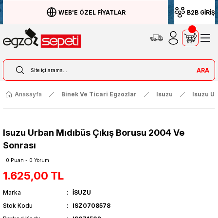
WEB'E ÖZEL FİYATLAR
B2B GİRİŞ
ARA
Anasayfa
Binek Ve Ticari Egzozlar
Isuzu
Isuzu U
Isuzu Urban Mıdıbüs Çıkış Borusu 2004 Ve
Sonrası
0 Puan - 0 Yorum
1.625,00 TL
Marka
İSUZU
Stok Kodu
ISZ0708578