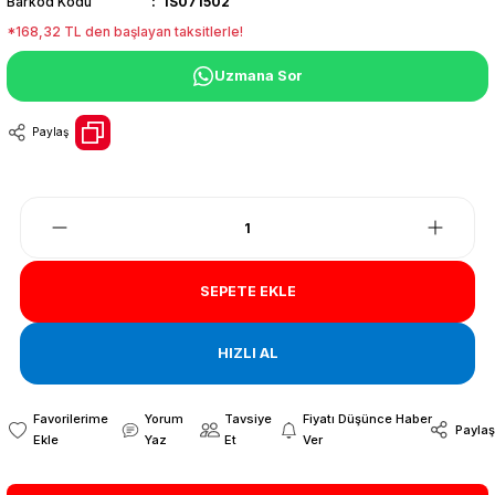
Barkod Kodu
IS071502
*168,32 TL den başlayan taksitlerle!
Uzmana Sor
Paylaş
SEPETE EKLE
HIZLI AL
Yorum
Tavsiye
Fiyatı Düşünce Haber
Paylaş
Yaz
Et
Ver