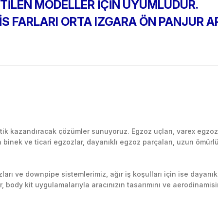
ETİLEN MODELLER İÇİN UYUMLUDUR.
SİS FARLARI ORTA IZGARA ÖN PANJUR 
Bu ürüne ilk yorumu siz yapın!
k kazandıracak çözümler sunuyoruz. Egzoz uçları, varex egzoz si
inek ve ticari egzozlar, dayanıklı egzoz parçaları, uzun ömürlü p
Yorum Yaz
arı ve downpipe sistemlerimiz, ağır iş koşulları için ise dayanık
lir, body kit uygulamalarıyla aracınızın tasarımını ve aerodinamisi
l’daki montaj merkezimizde profesyonel montaj yapıyor, Türkiye’ni