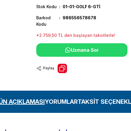
Stok Kodu
01-01-GOLF 6-GTİ
Barkod
986556578678
Kodu
*2.759,50 TL den başlayan taksitlerle!
Uzmana Sor
Paylaş
ÜN AÇIKLAMASI
YORUMLAR
TAKSİT SEÇENEKL