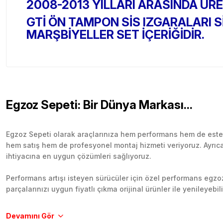
2008-2013 YILLARI ARASINDA ÜR
GTİ ÖN TAMPON SİS IZGARALARI 
MARŞBİYELLER SET İÇERİĞİDİR.
Egzoz Sepeti: Bir Dünya Markası...
Egzoz Sepeti olarak araçlarınıza hem performans hem de esteti
hem satış hem de profesyonel montaj hizmeti veriyoruz. Ayrıca b
ihtiyacına en uygun çözümleri sağlıyoruz.
Performans artışı isteyen sürücüler için özel performans egzozl
parçalarınızı uygun fiyatlı çıkma orijinal ürünler ile yenileyebi
Tüm ürünlerimiz orijinal, dayanıklı ve uzun ömürlüdür. İstanbu
Aracınıza değer katmak için doğru adres: Egzoz Sepeti.