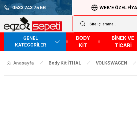
0533 743 75 56
WEB'E ÖZEL FİY
BODY
BİNEK VE
GENEL
KATEGORİLER
KİT
TİCARİ
Anasayfa
Body Kit İTHAL
VOLKSWAGEN