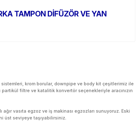
ARKA TAMPON DİFÜZÖR VE YAN
stemleri, krom borular, downpipe ve body kit çeşitlerimiz ile
artikül filtre ve katalitik konvertör seçenekleriyle aracınızın
lı ağır vasıta egzoz ve iş makinası egzozları sunuyoruz. Eski
ni üst seviyeye taşıyabilirsiniz.
n her yerine güvenli kargo ile teslimat gerçekleştiriyoruz.