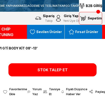
B2B GİRİŞ
EME YAP
HAKKIMIZDA
ÖDEME VE TESLİMAT
KARGO TAKİP
Sipariş
Giriş Yap
Sepetim
Takip
Yeni Üye Ol
CHİP
Sevilen Ürünler
Fırsat Ürünler
TUNING
I GTİ BODY KİT 08'-13'
STOK TALEP ET
Yorum
Tavsiye
Fiyatı Düşünce
Paylaş
Yaz
Et
Haber Ver