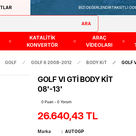
ATLAR
BİZİ DEĞERLENDİR
TAKSİTLİ ÖD
ARA
KATALİTİK
ARAÇ
KONVERTÖR
VİDEOLARI
GOLF
GOLF 6 2008-2012
BODY KiT
GOLF V
GOLF VI GTİ BODY KİT
08'-13'
0 Puan - 0 Yorum
26.640,43 TL
Marka
AUTOGP