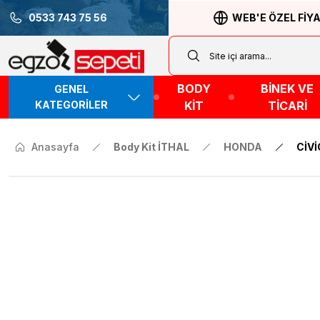
0533 743 75 56
WEB'E ÖZEL FİY
BODY
BİNEK VE
GENEL
KATEGORİLER
KİT
TİCARİ
Anasayfa
Body Kit İTHAL
HONDA
CİVİ