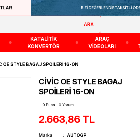
ATLAR
BİZİ DEĞERLENDİR
TAKSİTLİ ÖD
ARA
KATALİTİK
ARAÇ
KONVERTÖR
VİDEOLARI
C OE STYLE BAGAJ SPOİLERİ 16-ON
CİVİC OE STYLE BAGAJ
SPOİLERİ 16-ON
0 Puan - 0 Yorum
2.663,86 TL
Marka
AUTOGP