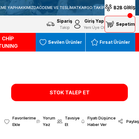
B2B GİRİŞ
EME YAP
HAKKIMIZDA
ÖDEME VE TESLİMAT
KARGO TAKİP
Sipariş
Giriş Yap
Sepetim
Takip
Yeni Üye Ol
CHİP
Sevilen Ürünler
Fırsat Ürünler
TUNING
STOK TALEP ET
Yorum
Tavsiye
Fiyatı Düşünce
Paylaş
Yaz
Et
Haber Ver