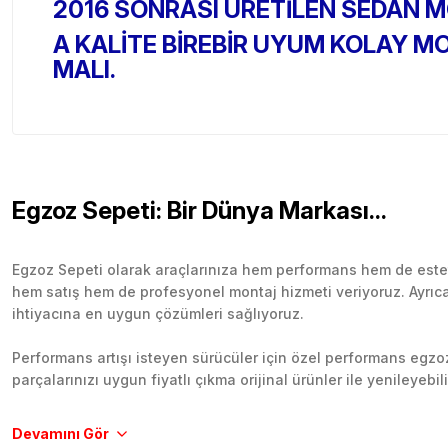
2016 SONRASI ÜRETİLEN SEDAN 
A KALİTE BİREBİR UYUM KOLAY M
MALI.
Egzoz Sepeti: Bir Dünya Markası...
Egzoz Sepeti olarak araçlarınıza hem performans hem de esteti
hem satış hem de profesyonel montaj hizmeti veriyoruz. Ayrıca b
ihtiyacına en uygun çözümleri sağlıyoruz.
Performans artışı isteyen sürücüler için özel performans egzozl
parçalarınızı uygun fiyatlı çıkma orijinal ürünler ile yenileyebi
Tüm ürünlerimiz orijinal, dayanıklı ve uzun ömürlüdür. İstanbu
Aracınıza değer katmak için doğru adres: Egzoz Sepeti.