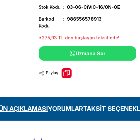
Stok Kodu
03-06-CİVİC-16/ON-OE
Barkod
986556578913
Kodu
*275,93 TL den başlayan taksitlerle!
Uzmana Sor
Paylaş
ÜN AÇIKLAMASI
YORUMLAR
TAKSİT SEÇENEKL