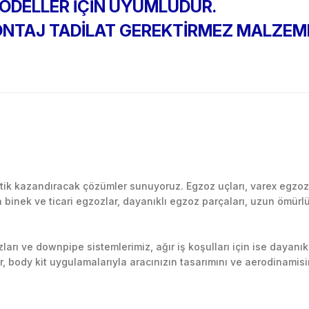
MODELLER İÇİN UYUMLUDUR.
ONTAJ TADİLAT GEREKTİRMEZ MALZEME
Bu ürüne ilk yorumu siz yapın!
k kazandıracak çözümler sunuyoruz. Egzoz uçları, varex egzoz si
inek ve ticari egzozlar, dayanıklı egzoz parçaları, uzun ömürlü p
Yorum Yaz
arı ve downpipe sistemlerimiz, ağır iş koşulları için ise dayanık
lir, body kit uygulamalarıyla aracınızın tasarımını ve aerodinamisi
l’daki montaj merkezimizde profesyonel montaj yapıyor, Türkiye’ni