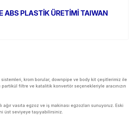
 ABS PLASTİK ÜRETİMİ TAIWAN
stemleri, krom borular, downpipe ve body kit çeşitlerimiz ile
artikül filtre ve katalitik konvertör seçenekleriyle aracınızın
lı ağır vasıta egzoz ve iş makinası egzozları sunuyoruz. Eski
ni üst seviyeye taşıyabilirsiniz.
n her yerine güvenli kargo ile teslimat gerçekleştiriyoruz.