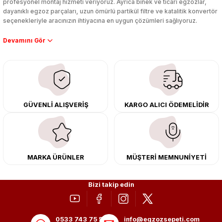
profesyonel montaj hizmeti veriyoruz. Ayrıca binek ve ticari egzozlar,
dayanıklı egzoz parçaları, uzun ömürlü partikül filtre ve katalitik konvertör
seçenekleriyle aracınızın ihtiyacına en uygun çözümleri sağlıyoruz.
Performans artışı isteyen sürücüler için özel performans egzozları ve
downpipe sistemlerimiz, ağır iş koşulları için ise dayanıklı ağır vasıta
egzoz ve iş makinası egzozları sunuyoruz. Eski parçalarınızı uygun fiyatlı
çıkma orijinal ürünler ile yenileyebilir, body kit uygulamalarıyla aracınızın
tasarımını ve aerodinamisini üst seviyeye taşıyabilirsiniz.
Tüm ürünlerimiz orijinal, dayanıklı ve uzun ömürlüdür. İstanbul’daki montaj
GÜVENLİ ALIŞVERİŞ
KARGO ALICI ÖDEMELİDİR
merkezimizde profesyonel montaj yapıyor, Türkiye’nin her yerine güvenli
kargo ile teslimat gerçekleştiriyoruz. Aracınıza değer katmak için doğru
adres: Egzoz Sepeti.
MARKA ÜRÜNLER
MÜŞTERİ MEMNUNİYETİ
Bizi takip edin
0533 743 75 56
info@egzozsepeti.com