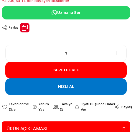
*2.239,64 TL den başlayan taksitlerle!
Uzmana Sor
Paylaş
SEPETE EKLE
HIZLI AL
Yorum
Tavsiye
Fiyatı Düşünce Haber
Paylaş
Yaz
Et
Ver
ÜRÜN AÇIKLAMASI