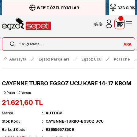
WEB'E ÖZEL FİYATLAR
B2B GİRİŞ
ARA
Anasayfa
Egzoz Parçaları
Egzoz Ucu
Porsche
CAYENNE TURBO EGSOZ UCU KARE 14-17 KROM
0 Puan - 0 Yorum
21.621,60 TL
Marka
AUTOGP
Stok Kodu
CAYENNE-TURBO-EGSOZ UCU
Barkod Kodu
986556578509