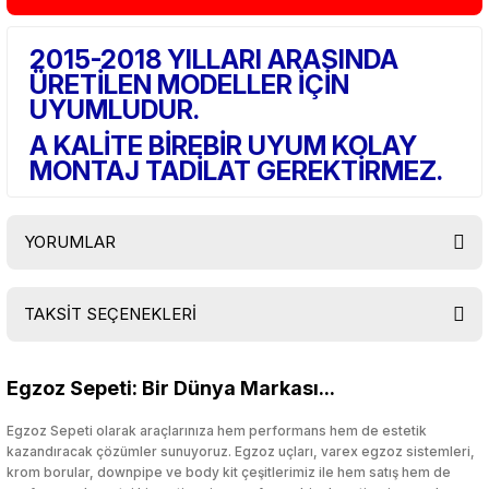
2015-2018 YILLARI ARASINDA
ÜRETİLEN MODELLER İÇİN
UYUMLUDUR.
A KALİTE BİREBİR UYUM KOLAY
MONTAJ TADİLAT GEREKTİRMEZ.
YORUMLAR
TAKSİT SEÇENEKLERİ
Bu ürüne ilk yorumu siz yapın!
Egzoz Sepeti: Bir Dünya Markası...
Yorum Yaz
Egzoz Sepeti olarak araçlarınıza hem performans hem de estetik
kazandıracak çözümler sunuyoruz. Egzoz uçları, varex egzoz sistemleri,
krom borular, downpipe ve body kit çeşitlerimiz ile hem satış hem de