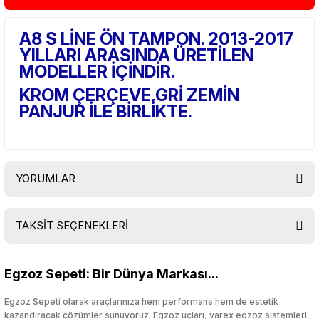
A8 S LİNE ÖN TAMPON. 2013-2017
YILLARI ARASINDA ÜRETİLEN
MODELLER İÇİNDİR.
KROM ÇERÇEVE,GRİ ZEMİN
PANJUR İLE BİRLİKTE.
YORUMLAR
TAKSİT SEÇENEKLERİ
Bu ürüne ilk yorumu siz yapın!
Egzoz Sepeti: Bir Dünya Markası...
Yorum Yaz
Egzoz Sepeti olarak araçlarınıza hem performans hem de estetik
kazandıracak çözümler sunuyoruz. Egzoz uçları, varex egzoz sistemleri,