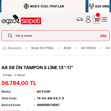
WEB'E ÖZEL FİYATLAR
B2B GİRİŞ
ARA
Anasayfa
Body Kit İTHAL
AUDİ
A8 SERiSi
D4
A8 S8 ÖN TAMPON S LİNE 13'-17'
0 Puan - 0 Yorum
56.784,00 TL
Marka
AUTOGP
Stok Kodu
14-02-A8-D4.2-S
Barkod Kodu
986556578567