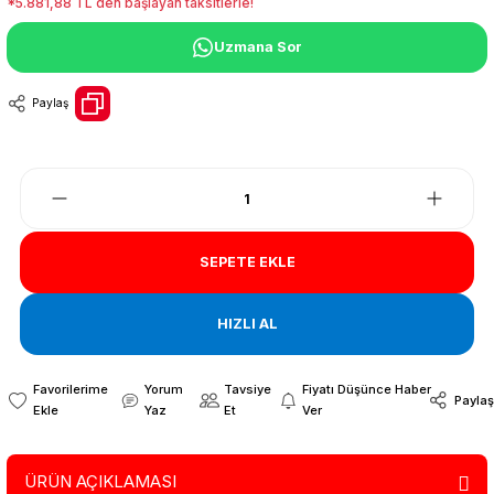
*5.881,88 TL den başlayan taksitlerle!
Uzmana Sor
Paylaş
SEPETE EKLE
HIZLI AL
Yorum
Tavsiye
Fiyatı Düşünce Haber
Paylaş
Yaz
Et
Ver
ÜRÜN AÇIKLAMASI