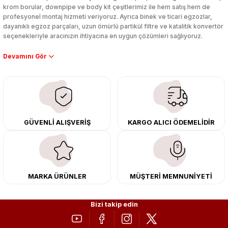
krom borular, downpipe ve body kit çeşitlerimiz ile hem satış hem de
profesyonel montaj hizmeti veriyoruz. Ayrıca binek ve ticari egzozlar,
dayanıklı egzoz parçaları, uzun ömürlü partikül filtre ve katalitik konvertör
seçenekleriyle aracınızın ihtiyacına en uygun çözümleri sağlıyoruz.
Performans artışı isteyen sürücüler için özel performans egzozları ve
downpipe sistemlerimiz, ağır iş koşulları için ise dayanıklı ağır vasıta
egzoz ve iş makinası egzozları sunuyoruz. Eski parçalarınızı uygun fiyatlı
çıkma orijinal ürünler ile yenileyebilir, body kit uygulamalarıyla aracınızın
tasarımını ve aerodinamisini üst seviyeye taşıyabilirsiniz.
Tüm ürünlerimiz orijinal, dayanıklı ve uzun ömürlüdür. İstanbul’daki montaj
GÜVENLİ ALIŞVERİŞ
KARGO ALICI ÖDEMELİDİR
merkezimizde profesyonel montaj yapıyor, Türkiye’nin her yerine güvenli
kargo ile teslimat gerçekleştiriyoruz. Aracınıza değer katmak için doğru
adres: Egzoz Sepeti.
MARKA ÜRÜNLER
MÜŞTERİ MEMNUNİYETİ
Bizi takip edin